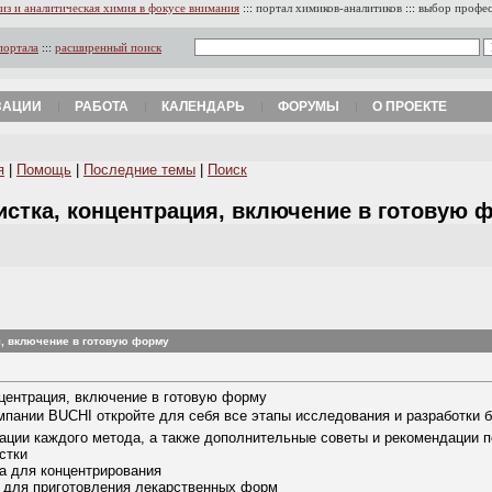
из и аналитическая химия в фокусе внимания
:::
портал химиков-аналитиков
:::
выбор профе
портала
:::
расширенный поиск
ЗАЦИИ
РАБОТА
КАЛЕНДАРЬ
ФОРУМЫ
О ПРОЕКТЕ
я
|
Помощь
|
Последние темы
|
Поиск
чистка, концентрация, включение в готовую
ия, включение в готовую форму
онцентрация, включение в готовую форму
пании BUCHI откройте для себя все этапы исследования и разработки б
зации каждого метода, а также дополнительные советы и рекомендации
стки
а для концентрирования
 для приготовления лекарственных форм