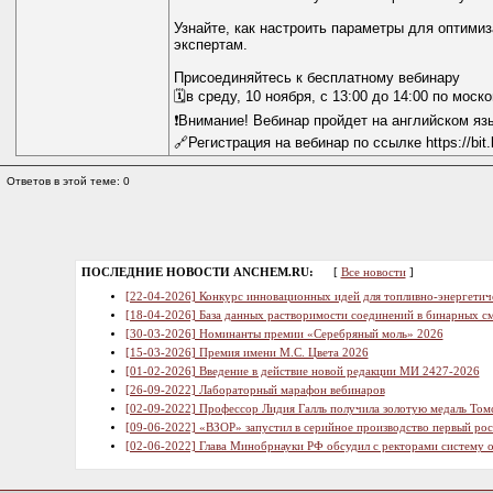
Узнайте, как настроить параметры для оптими
экспертам.
Присоединяйтесь к бесплатному вебинару
🗓в среду, 10 ноября, с 13:00 до 14:00 по моск
❗️Внимание! Вебинар пройдет на английском яз
🔗Регистрация на вебинар по ссылке https://bit.
Ответов в этой теме: 0
ПОСЛЕДНИЕ НОВОСТИ ANCHEM.RU:
[
Все новости
]
[22-04-2026] Конкурс инновационных идей для топливно-энергетич
[18-04-2026] База данных растворимости соединений в бинарных см
[30-03-2026] Номинанты премии «Серебряный моль» 2026
[15-03-2026] Премия имени М.С. Цвета 2026
[01-02-2026] Введение в действие новой редакции МИ 2427-2026
[26-09-2022] Лабораторный марафон вебинаров
[02-09-2022] Профессор Лидия Галль получила золотую медаль Том
[09-06-2022] «ВЗОР» запустил в серийное производство первый ро
[02-06-2022] Глава Минобрнауки РФ обсудил с ректорами систему 