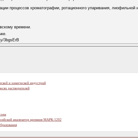
зации процессов хроматографии, ротационного упаривания, лиофильной 
овскому времени.
ыке.
ly/3bgsErB
еской и химической индустрий
есях растворителей
сона
ссийский анализатор кремния МАРК-1202
образования