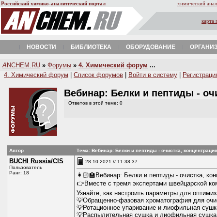
Российский химико-аналитический портал
химический анал
карта 
НОВОСТИ
БИБЛИОТЕКА
ОБОРУДОВАНИЕ
ОРГАНИ
A
NCHEM.RU
»
Форумы
»
4. Химический форум
...
4. Химический форум
|
Список форумов
|
Войти в систему
|
Регистраци
Вебинар: Белки и пептиды - о
Ответов в этой теме: 0
Автор
Тема: Вебинар: Белки и пептиды - очистка, концентрац
BUCHI Russia/CIS
28.10.2021 // 11:38:37
Пользователь
Ранг: 18
👩🏻‍🏫Вебинар: Белки и пептиды - очистка, к
👉Вместе с тремя экспертами швейцарской ком
Узнайте, как настроить параметры для оптими
💡Обращенно-фазовая хроматография для очи
💡Ротационное упаривание и лиофильная сушк
💡Распылительная сушка и лиофильная сушка