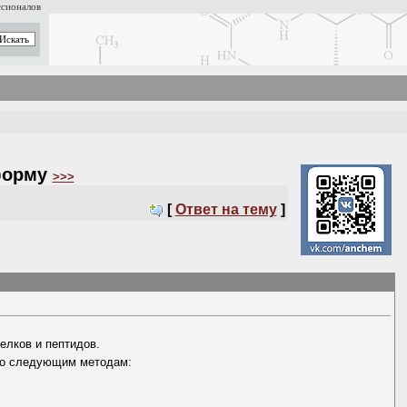
ссионалов
 форму
>>>
[
Ответ на тему
]
елков и пептидов.
 по следующим методам: