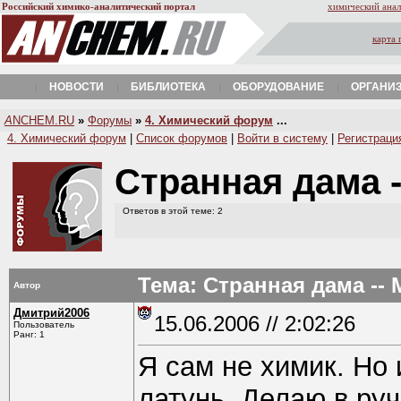
Российский химико-аналитический портал
химический анал
карта 
НОВОСТИ
БИБЛИОТЕКА
ОБОРУДОВАНИЕ
ОРГАНИ
A
NCHEM.RU
»
Форумы
»
4. Химический форум
...
4. Химический форум
|
Список форумов
|
Войти в систему
|
Регистраци
Странная дама 
Ответов в этой теме: 2
Тема: Странная дама --
Автор
Дмитрий2006
15.06.2006 // 2:02:26
Пользователь
Ранг: 1
Я сам не химик. Но
латунь. Делаю в ру