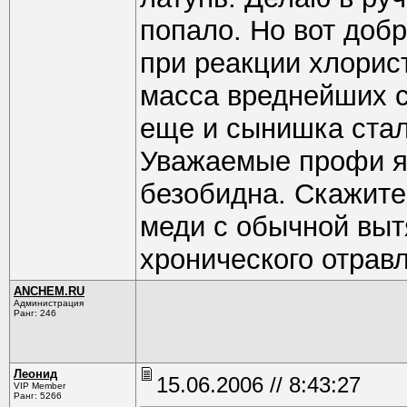
попало. Но вот доб
при реакции хлорис
масса вреднейших со
еще и сынишка стал
Уважаемые профи я 
безобидна. Скажите
меди с обычной выт
хронического отрав
ANCHEM.RU
Администрация
Ранг: 246
Леонид
15.06.2006 // 8:43:27
VIP Member
Ранг: 5266