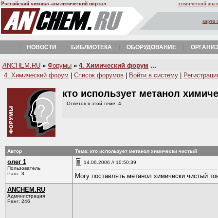
Российский химико-аналитический портал
химический анал
карта 
НОВОСТИ
БИБЛИОТЕКА
ОБОРУДОВАНИЕ
ОРГАНИ
A
NCHEM.RU
»
Форумы
»
4. Химический форум
...
4. Химический форум
|
Список форумов
|
Войти в систему
|
Регистраци
кто использует метанол химич
Ответов в этой теме: 4
Автор
Тема: кто использует метанол химически чистый
олег 1
14.06.2006 // 10:50:39
Пользователь
Ранг: 3
Могу поставлять метанол химически чистый тон
ANCHEM.RU
Администрация
Ранг: 246