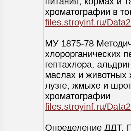
питания, кормах и 
хроматографии в то
files.stroyinf.ru/Da
МУ 1875-78 Методич
хлорорганических п
гептахлора, альдри
маслах и животных 
лузге, жмыхе и шро
хроматографии
files.stroyinf.ru/Da
Определение ДДТ, Г