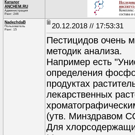
Каталог
Исследов
ANCHEM.RU
институт
Комплекс 
Администрация
Ранг: 246
состава и 
NadezhdaB
20.12.2018 // 17:53:31
Пользователь
Ранг: 15
Пестицидов очень мн
методик анализа.
Например есть "Ун
определения фосфо
продуктах растител
лекарственных раст
хроматографически
(утв. Минздравом С
Для хлорсодержащих