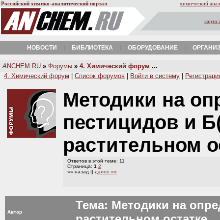
Российский химико-аналитический портал
химический анал
карта 
НОВОСТИ
БИБЛИОТЕКА
ОБОРУДОВАНИЕ
ОРГАНИ
A
NCHEM.RU
»
Форумы
»
4. Химический форум
...
4. Химический форум
|
Список форумов
|
Войти в систему
|
Регистраци
Методики на оп
пестицидов и Б(
растительном о
Ответов в этой теме: 11
Страница:
1
2
«« назад ||
далее »»
Тема: Методики на опре
Автор
растительном остатке.