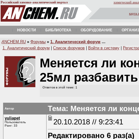
Российский химико-аналитический портал
химический анал
карта 
НОВОСТИ
БИБЛИОТЕКА
ОБОРУДОВАНИЕ
ОРГАНИ
A
NCHEM.RU
»
Форумы
»
1. Аналитический форум
...
1. Аналитический форум
|
Список форумов
|
Войти в систему
|
Регистр
Меняется ли ко
25мл разбавить
Ответов в этой теме: 1
Тема: Меняется ли конц
Автор
yuliapet
20.10.2018 // 9:23:41
Пользователь
Ранг: 33
Редактировано 6 раз(а)