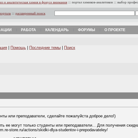
из и аналитическая химия в фокусе внимания
:::
портал химиков-аналитиков
:::
выбор профе
портала
:::
расширенный поиск
ЗАЦИИ
РАБОТА
КАЛЕНДАРЬ
ФОРУМЫ
О ПРОЕКТЕ
ация
|
Помощь
|
Последние темы
|
Поиск
енты или преподаватели, сделайте пожалуйста доброе дело!)
ить ее могут только студенты или преподаватели... Для получения скид
re-store.ru/actions/skidki-dlya-studentov-i-prepodavateley/