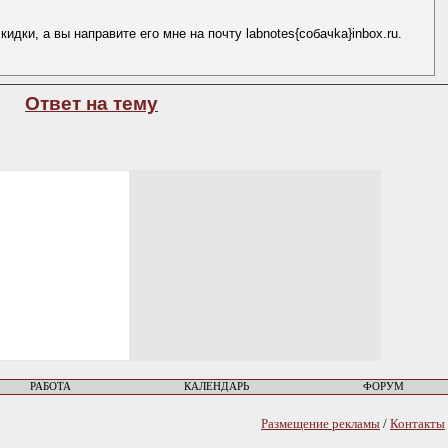
дки, а вы направите его мне на почту labnotes{coбaчkа}inbox.ru.
Ответ на тему
РАБОТА
КАЛЕНДАРЬ
ФОРУМ
Размещение рекламы
/
Контакты