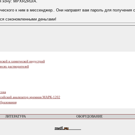
я хочу: MPXR2RU/A.
еского к ним в мессенджер.. Они направят вам пароль для получения ски
ся сэкономленными деньгами!
еской и химической индустрий
есях растворителей
сона
ссийский анализатор кремния МАРК-1202
образования
ЛИТЕРАТУРА
ОБОРУДОВАНИЕ