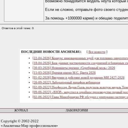
Возможно понадобится модель ноута который 
Если не сложно, отправьте фото своего студенч
За помощь +1000000 карме) и обещаю поделит
Ответов в этой теме: 0
ПОСЛЕДНИЕ НОВОСТИ ANCHEM.RU:
[
Все новости
]
[22-04-2026] Конкурс инновационных идей для топливно-энергетич
[18-04-2026] База данных растворимости соединений в бинарных см
[30-03-2026] Номинанты премии «Серебряный моль» 2026
[15-03-2026] Премия имени М.С. Цвета 2026
[01-02-2026] Введение в действие новой редакции МИ 2427-2026
[26-09-2022] Лабораторный марафон вебинаров
[02-09-2022] Профессор Лидия Галль получила золотую медаль Том
[09-06-2022] «ВЗОР» запустил в серийное производство первый ро
[02-06-2022] Глава Минобрнауки РФ обсудил с ректорами систему 
ЖУРНАЛ
ЛАБОРАТОРИИ
Copyright © 2002-2022
«Аналитика-Мир профессионалов»