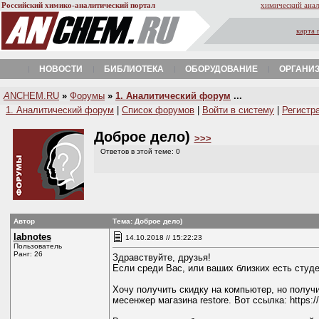
Российский химико-аналитический портал
химический анал
карта 
НОВОСТИ
БИБЛИОТЕКА
ОБОРУДОВАНИЕ
ОРГАНИ
A
NCHEM.RU
»
Форумы
»
1. Аналитический форум
...
1. Аналитический форум
|
Список форумов
|
Войти в систему
|
Регистр
Доброе дело)
>>>
Ответов в этой теме: 0
Автор
Тема: Доброе дело)
labnotes
14.10.2018 // 15:22:23
Пользователь
Ранг: 26
Здравствуйте, друзья!
Если среди Вас, или ваших близких есть студ
Хочу получить скидку на компьютер, но получ
месенжер магазина restore. Вот ссылка: https://m.