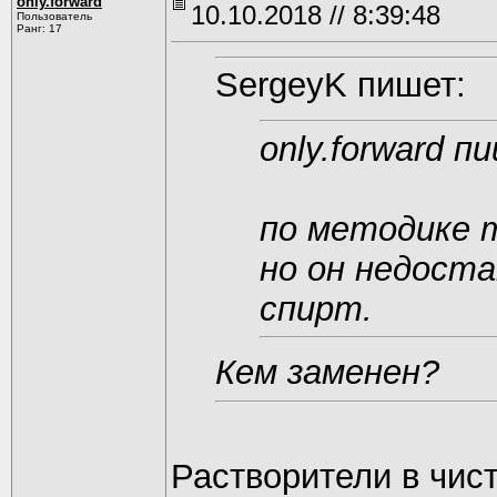
only.forward
10.10.2018 // 8:39:48
Пользователь
Ранг: 17
SergeyK пишет:
only.forward п
по методике 
но он недост
спирт.
Кем заменен?
Растворители в чис