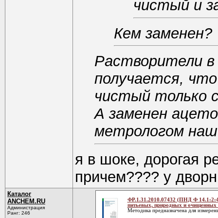
чистый и з
Кем заменен?
Растворители в 
получается, что
чистый только с
А заменен ацето
метрологом наше
я в шоке, дорогая ре
причем???? у дворн
Каталог
ФР.1.31.2010.07432 (ПНД Ф 14.1:2:
ANCHEM.RU
питьевых, природных и очищенных 
Администрация
Методика предназначена для измерени
Ранг: 246