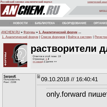
Российский химико-аналитический портал
химический анал
карта 
НОВОСТИ
БИБЛИОТЕКА
ОБОРУДОВАНИЕ
ОРГАНИ
A
NCHEM.RU
»
Форумы
»
1. Аналитический форум
...
1. Аналитический форум
|
Список форумов
|
Войти в систему
|
Регистр
растворители д
Ответов в этой теме: 19
Страница:
1
2
«« назад
|| далее »»
SergeyK
09.10.2018 // 16:40:41
Пользователь
Ранг: 2168
only.forward пише