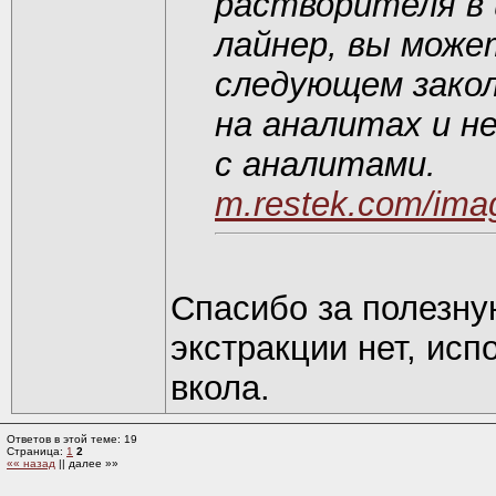
растворителя в 
лайнер, вы може
следующем заколе
на аналитах и н
с аналитами.
m.restek.com/imag
Спасибо за полезну
экстракции нет, исп
вкола.
Ответов в этой теме: 19
Страница:
1
2
«« назад
|| далее »»