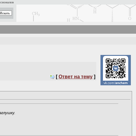
ссионалов
[
Ответ на тему
]
аглушку.