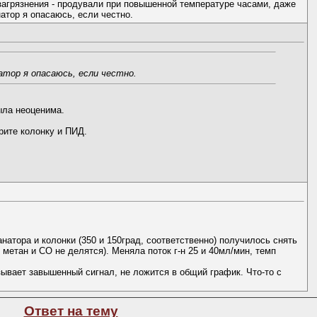
загрязнения - продували при повышенной температуре часами, даже
атор я опасаюсь, если честно.
атор я опасаюсь, если честно.
ыла неоценима.
рите колонку и ПИД.
атора и колонки (350 и 150град, соответственно) получилось снять
метан и СО не делятся). Меняла поток г-н 25 и 40мл/мин, темп
зывает завышенный сигнал, не ложится в общий график. Что-то с
Ответ на тему