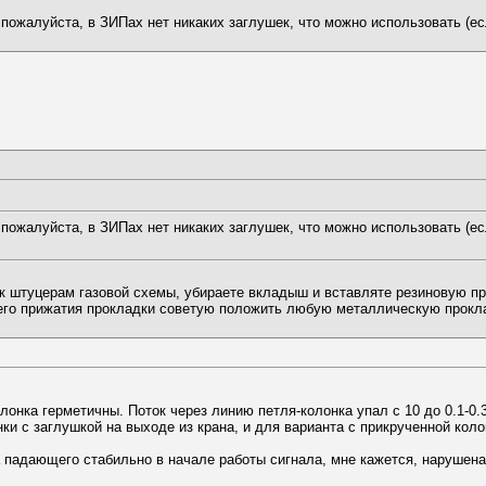
пожалуйста, в ЗИПах нет никаких заглушек, что можно использовать (ес
пожалуйста, в ЗИПах нет никаких заглушек, что можно использовать (ес
 к штуцерам газовой схемы, убираете вкладыш и вставляте резиновую пр
шего прижатия прокладки советую положить любую металлическую прокл
онка герметичны. Поток через линию петля-колонка упал с 10 до 0.1-0.3 
нки с заглушкой на выходе из крана, и для варианта с прикрученной кол
 падающего стабильно в начале работы сигнала, мне кажется, нарушена с