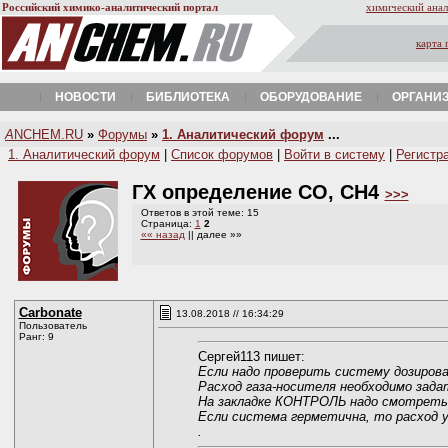
Российский химико-аналитический портал
химический анал
карта 
НОВОСТИ
БИБЛИОТЕКА
ОБОРУДОВАНИЕ
ОРГАНИ
A
NCHEM.RU
»
Форумы
»
1. Аналитический форум
...
1. Аналитический форум
|
Список форумов
|
Войти в систему
|
Регистр
ГХ определение СО, СН4
>>>
Ответов в этой теме: 15
Страница:
1
2
«« назад
|| далее »»
Carbonate
13.08.2018 // 16:34:29
Пользователь
Ранг: 9
Сергей113 пишет:
Если надо проверить систему дозирова
Расход газа-носителя необходимо зада
На закладке КОНТРОЛЬ надо смотреть н
Если система герметична, то расход у
.