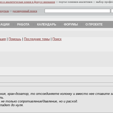
из и аналитическая химия в фокусе внимания
:::
портал химиков-аналитиков
:::
выбор профе
портала
:::
расширенный поиск
ЗАЦИИ
РАБОТА
КАЛЕНДАРЬ
ФОРУМЫ
О ПРОЕКТЕ
ация
|
Помощь
|
Последние темы
|
Поиск
ния, кран-дозатор, то отсоединяете колонку и вместо нее ставите з
ть.
е только сопротивление/давление, но и расход.
падет до нуля.