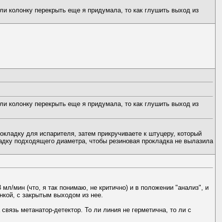
ли колонку перекрыть еще я придумала, то как глушить выход из
ли колонку перекрыть еще я придумала, то как глушить выход из
окладку для испарителя, затем прикручиваете к штуцеру, который
адку подходящего диаметра, чтобы резиновая прокладка не вылазила
мл/мин (что, я так понимаю, не критично) и в положении "анализ", и
онкой, с закрытым выходом из нее.
вязь метанатор-детектор. То ли линия не герметична, то ли с