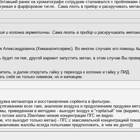
работавший ранее на хроматографе сотрудник сталкивался с проблемами 
гревая в фарфоровом тигле.. Сама лезть в прибор и раскручивать метан
ния и колонка герметичны. Сама лезть в прибор и раскручивать метан
я Александровича (Химаналитсервис). Во многих случаях его помощь б
 будет ли пик, другой вариант запустить метан, в этом случае Вы прове
тель, а далее открутить гайку у перехода к колонке и гайку у ПИД.
ть себя не только химиком, но и киповцем.
дувка метанатора и восстановление сорбента в фильтрах..
тягиванием всех гаек, анализом воздуха и продолжением продувки метан
ы, приведенном в методике - выходят воздух и "горбатый" пик (видимо, 
и потоке азота 25мл/мин низкие концентрации ПГС не видно.
м, что выходит только метан) - ПГС с максимальной концентрацией пока
аканчиваю жалобы всегда попытками предположить, в чем же дело)))