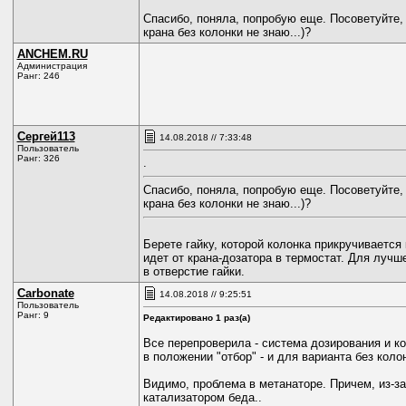
Спасибо, поняла, попробую еще. Посоветуйте, 
крана без колонки не знаю...)?
ANCHEM.RU
Администрация
Ранг: 246
Сергей113
14.08.2018 // 7:33:48
Пользователь
Ранг: 326
.
Спасибо, поняла, попробую еще. Посоветуйте, 
крана без колонки не знаю...)?
Берете гайку, которой колонка прикручивается
идет от крана-дозатора в термостат. Для луч
в отверстие гайки.
Carbonate
14.08.2018 // 9:25:51
Пользователь
Ранг: 9
Редактировано 1 раз(а)
Все перепроверила - система дозирования и кол
в положении "отбор" - и для варианта без коло
Видимо, проблема в метанаторе. Причем, из-за
катализатором беда..