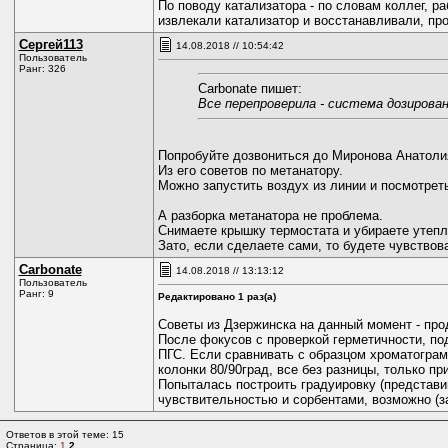
По поводу катализатора - по словам коллег, 
извлекали катализатор и восстанавливали, про
Сергей113
14.08.2018 // 10:54:42
Пользователь
Ранг: 326
Carbonate пишет:
Все перепроверила - система дозирова
Попробуйте дозвониться до Миронова Анатоли
Из его советов по метанатору.
Можно запустить воздух из линии и посмотреть
А разборка метанатора не проблема.
Снимаете крышку термостата и убираете утепли
Зато, если сделаете сами, то будете чувствова
Carbonate
14.08.2018 // 13:13:12
Пользователь
Ранг: 9
Редактировано 1 раз(а)
Советы из Дзержинска на данный момент - про
После фокусов с проверкой герметичности, под
ПГС. Если сравнивать с образцом хроматограмм
колонки 80/90град, все без разницы, только пр
Попыталась построить градуировку (представи
чувствительностью и сорбентами, возможно (з
Ответов в этой теме: 15
Страница:
1
2