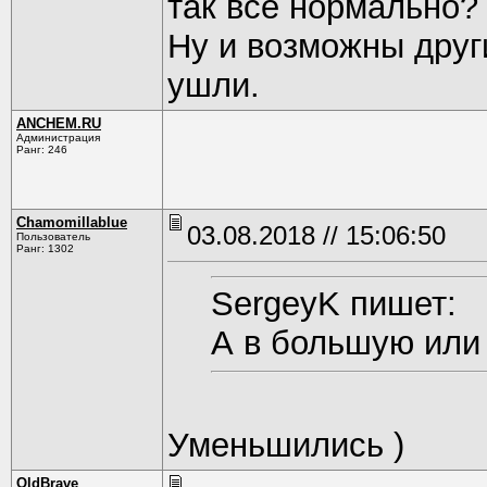
так все нормально?
Ну и возможны друг
ушли.
ANCHEM.RU
Администрация
Ранг: 246
Chamomillablue
03.08.2018 // 15:06:50
Пользователь
Ранг: 1302
SergeyK пишет:
А в большую или
Уменьшились )
OldBrave