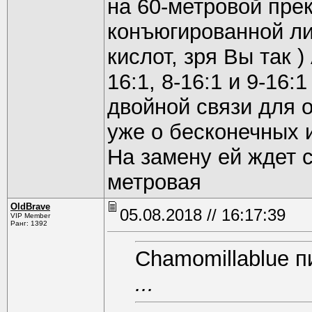
на 60-метровой пре
конъюгированной л
кислот, зря Вы так 
16:1, 8-16:1 и 9-16
двойной связи для 
уже о бесконечных 
На замену ей ждет с
метровая
OldBrave
05.08.2018 // 16:17:39
VIP Member
Ранг: 1392
Chamomillablue п
...