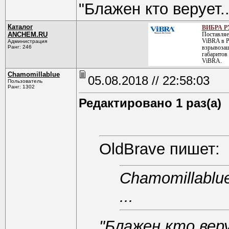
"Блажен кто верует..
Каталог
ВИБРА Р
ANCHEM.RU
Поставляе
ViBRA в Р
Администрация
Ранг: 246
взрывозащ
габаритов
ViBRA.
Chamomillablue
05.08.2018 // 22:58:03
Пользователь
Ранг: 1302
Редактировано 1 раз(а)
OldBrave пишет:
Chamomillablu
...
"Блажен кто веру