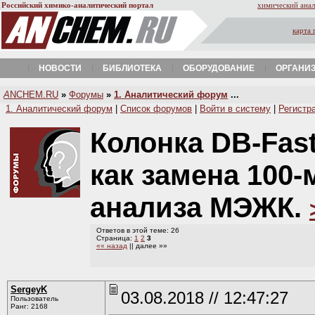
Российский химико-аналитический портал
химический анал
карта 
НОВОСТИ
БИБЛИОТЕКА
ОБОРУДОВАНИЕ
ОРГАНИ
A
NCHEM.RU
»
Форумы
»
1. Аналитический форум
...
1. Аналитический форум
|
Список форумов
|
Войти в систему
|
Регистр
Колонка DB-Fas
как замена 100
анализа МЭЖК.
Ответов в этой теме: 26
Страница:
1
2
3
«« назад
|| далее »»
SergeyK
03.08.2018 // 12:47:27
Пользователь
Ранг: 2168