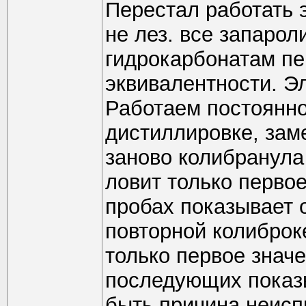
Перестал работать э
не лез. все запаро
гидрокарбонатам пе
эквивалентности. Эл
Работаем постоянно
дистиллировке, зам
заново колибранула
ловит только перво
пробах показывает 
повторной колиброк
только первое значе
последующих показы
быть причина неисп