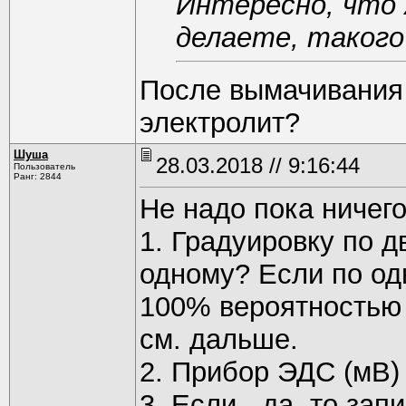
Интересно, что 
делаете, такого
После вымачивания 
электролит?
Шуша
28.03.2018 // 9:16:44
Пользователь
Ранг: 2844
Не надо пока ничего
1. Градуировку по д
одному? Если по одн
100% вероятностью э
см. дальше.
2. Прибор ЭДС (мВ)
3. Если - да, то за