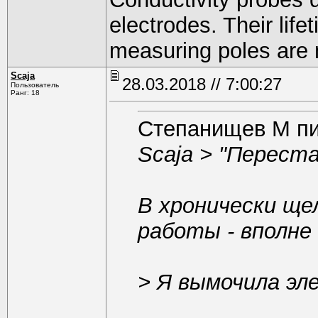
electrodes. Their lifet
measuring poles are 
Scaja
28.03.2018 // 7:00:27
Пользователь
Ранг: 18
Степанищев М п
Scaja >
"Переста
В хронически ще
работы - вполне
>
Я вымочила эле