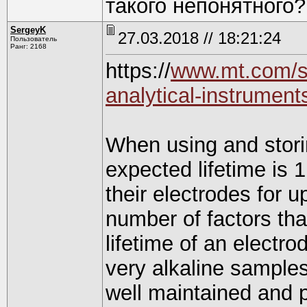
такого непонятного?
SergeyK
27.03.2018 // 18:21:24
Пользователь
Ранг: 2168
https://
www.mt.com/sg
analytical-instrument
When using and stori
expected lifetime is
their electrodes for 
number of factors tha
lifetime of an electro
very alkaline sample
well maintained and p