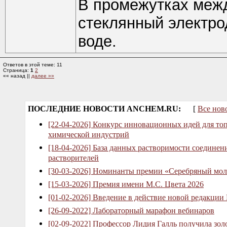
В промежутках меж
стеклянный электро
воде.
Ответов в этой теме: 11
Страница:
1
2
«« назад ||
далее »»
ПОСЛЕДНИЕ НОВОСТИ ANCHEM.RU:
[
Все нов
[22-04-2026] Конкурс инновационных идей для то
химической индустрий
[18-04-2026] База данных растворимости соединен
растворителей
[30-03-2026] Номинанты премии «Серебряный мол
[15-03-2026] Премия имени М.С. Цвета 2026
[01-02-2026] Введение в действие новой редакции
[26-09-2022] Лабораторный марафон вебинаров
[02-09-2022] Профессор Лидия Галль получила зо