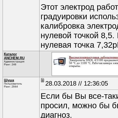
Этот электрод работ
градуировки использ
калибровка электрод
нулевой точкой 8,5.
нулевая точка 7,32
Каталог
Высокотемпературная лабораторная
ANCHEM.RU
Электропечь SNOL 4/1100 предназнач
Администрация
50 °С до 1100 °С. Рабочая камера эле
Ранг: 246
открыты.
Шуша
28.03.2018 // 12:36:05
Пользователь
Ранг: 2844
Если бы Вы все-так
просил, можно бы б
диагноз.