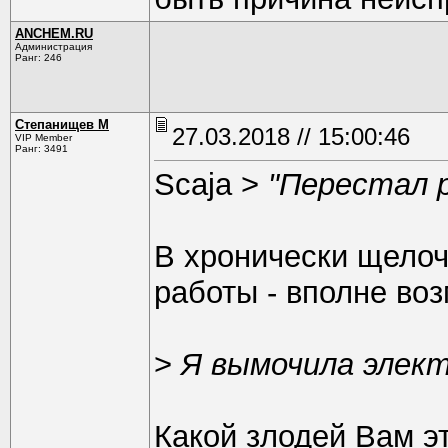
ANCHEM.RU
Администрация
Ранг: 246
Степанищев М
27.03.2018 // 15:00:46
VIP Member
Ранг: 3491
Scaja >
"Перестал 
В хронически щелоч
работы - вполне во
>
Я вымочила элект
Какой злодей Вам э