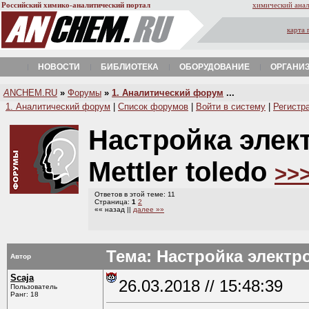
Российский химико-аналитический портал
химический анал
карта 
НОВОСТИ
БИБЛИОТЕКА
ОБОРУДОВАНИЕ
ОРГАНИ
A
NCHEM.RU
»
Форумы
»
1. Аналитический форум
...
1. Аналитический форум
|
Список форумов
|
Войти в систему
|
Регистр
Настройка элек
Mettler toledo
>>
Ответов в этой теме: 11
Страница:
1
2
«« назад ||
далее »»
Тема: Настройка электро
Автор
Scaja
26.03.2018 // 15:48:39
Пользователь
Ранг: 18