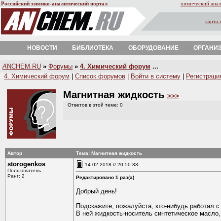
Российский химико-аналитический портал
химический анал
карта 
НОВОСТИ
БИБЛИОТЕКА
ОБОРУДОВАНИЕ
ОРГАНИ
A
NCHEM.RU
»
Форумы
»
4. Химический форум
...
4. Химический форум
|
Список форумов
|
Войти в систему
|
Регистраци
Магнитная жидкость
>>>
Ответов в этой теме: 0
Автор
Тема: Магнитная жидкость
storogenkos
14.02.2018 // 20:50:33
Пользователь
Ранг: 2
Редактировано 1 раз(а)
Добрый день!
Подскажите, пожалуйста, кто-нибудь работал с
В ней жидкость-носитель синтетическое масло,