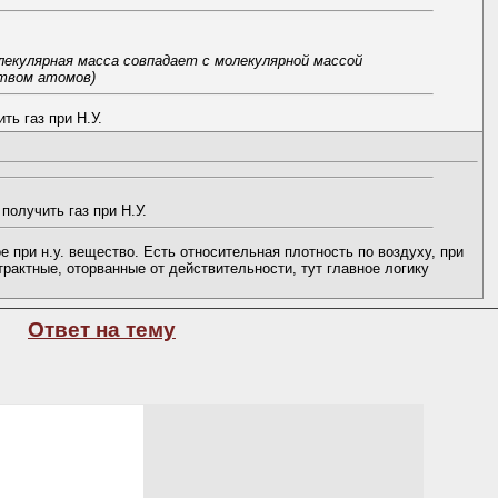
екулярная масса совпадает с молекулярной массой
ством атомов)
ть газ при Н.У.
получить газ при Н.У.
ое при н.у. вещество. Есть относительная плотность по воздуху, при
рактные, оторванные от действительности, тут главное логику
Ответ на тему