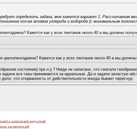
ребует определить задача, мне кажется вариант 1. Рассчитанная мол
тношение кол-ва атомов углерода и водорода (с минимальным количе
опентадиена? Кажется как у всех пентанов около 40 а мы должны получи
я циклопентадиена? Кажется как у всех пентанов около 40 а мы должны 
образное состояние) при н.у.? Нигде не написано, что сжигали газобразн
о задаче все газы принимаются за идеальные. Да и задачи зачастую абст
 дело, что оторванность от действительности иногда бывает чересчур.
еской и химической индустрий
есях растворителей