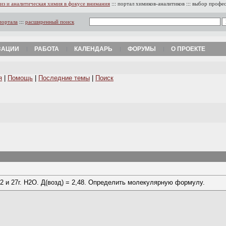
из и аналитическая химия в фокусе внимания
:::
портал химиков-аналитиков
:::
выбор профе
портала
:::
расширенный поиск
ЗАЦИИ
РАБОТА
КАЛЕНДАРЬ
ФОРУМЫ
О ПРОЕКТЕ
я
|
Помощь
|
Последние темы
|
Поиск
2 и 27г. H2O. Д(возд) = 2,48. Определить молекулярную формулу.