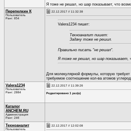
Я тоже не решал, но шар показывает, что возм
Перепелкин К
22.12.2017 // 11:32:38
Пользователь
Ранг: 854
Valerа1234 пишет:
Техноаналит пишет:
Задачу тоже не решил.
Правильно писать "не решал".
Я тоже не решал, но шар показывает, 
Для молекулярной формулы, которую требует 
требуемое соотношение кол-ва атомов углерод
Valerа1234
22.12.2017 // 11:39:26
Пользователь
Ранг: 2884
Редактировано 1 раз(а)
Каталог
ANCHEM.RU
Администрация
Ранг: 246
Техноаналит
22.12.2017 // 12:02:08
Пользователь