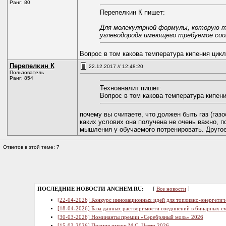
Ранг: 80
Перепелкин К пишет:
Для молекулярной формулы, которую т
углеводорода имеющего требуемое соо
Вопрос в том какова температура кипения цикл
Перепелкин К
22.12.2017 // 12:48:20
Пользователь
Ранг: 854
Техноаналит пишет:
Вопрос в том какова температура кипени
почему вы считаете, что должен быть газ (газо
каких услових она получена не очень важно, п
мышления у обучаемого потренировать. Другое
Ответов в этой теме: 7
ПОСЛЕДНИЕ НОВОСТИ ANCHEM.RU:
[
Все новости
]
[22-04-2026] Конкурс инновационных идей для топливно-энергетич
[18-04-2026] База данных растворимости соединений в бинарных см
[30-03-2026] Номинанты премии «Серебряный моль» 2026
[15-03-2026] Премия имени М.С. Цвета 2026