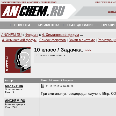
Российский химико-аналитический портал
химический анал
карта 
НОВОСТИ
БИБЛИОТЕКА
ОБОРУДОВАНИЕ
ОРГАНИ
A
NCHEM.RU
»
Форумы
»
4. Химический форум
...
4. Химический форум
|
Список форумов
|
Войти в систему
|
Регистраци
10 класс / Задачка.
>>>
Ответов в этой теме: 7
Автор
Тема: 10 класс / Задачка.
Масяиз10А
21.12.2017 // 16:48:28
Пользователь
Ранг: 3
При сжигании углеводорода получено 55гр. CO
ANCHEM.RU
Администрация
Ранг: 246