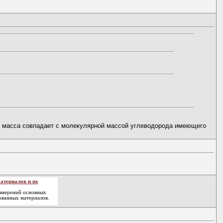
я масса совпадает с молекулярной массой углеводорода имеющего
атериалов и их
змерений основных
ованных материалов.