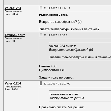
Valerа1234
21.12.2017 // 21:14:11
Пользователь
Ранг: 2884
Редактировано 2 раз(а)
Вещество газообразное? (с)
Знаете температуры кипения пентанов?
Техноаналит
22.12.2017 // 8:33:31
Пользователь
Ранг: 80
Valerа1234 пишет:
Вещество газообразное? (с)
Знаете температуры кипения пентано
Пентен +30
Циклопентан +40
Задачу тоже не решил.
Valerа1234
22.12.2017 // 11:03:00
Пользователь
Ранг: 2884
Техноаналит пишет:
Задачу тоже не решил.
Правильно писать "не решал".