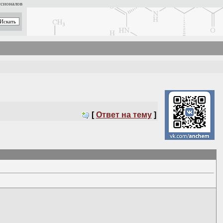
ссионалов
[
Ответ на тему
]