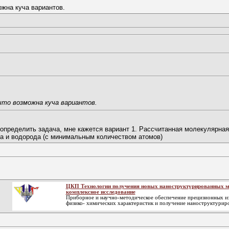
ожна куча вариантов.
что возможна куча вариантов.
определить задача, мне кажется вариант 1. Рассчитанная молекулярна
а и водорода (с минимальным количеством атомов)
ЦКП Технологии получения новых наноструктурированных м
комплексное исследование
Приборное и научно-методическое обеспечение прецизионных и
физико- химических характеристик и получение наноструктурир