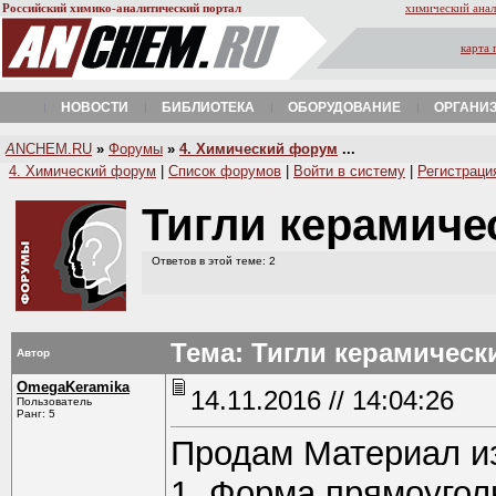
Российский химико-аналитический портал
химический анал
карта 
НОВОСТИ
БИБЛИОТЕКА
ОБОРУДОВАНИЕ
ОРГАНИ
A
NCHEM.RU
»
Форумы
»
4. Химический форум
...
4. Химический форум
|
Список форумов
|
Войти в систему
|
Регистраци
Тигли керамиче
Ответов в этой теме: 2
Тема: Тигли керамическ
Автор
OmegaKeramika
14.11.2016 // 14:04:26
Пользователь
Ранг: 5
Продам Материал из
1. Форма прямоугол