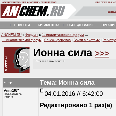
Российский химико-аналитический портал
химический анал
карта 
НОВОСТИ
БИБЛИОТЕКА
ОБОРУДОВАНИЕ
ОРГАНИ
A
NCHEM.RU
»
Форумы
»
1. Аналитический форум
...
1. Аналитический форум
|
Список форумов
|
Войти в систему
|
Регистр
Ионна сила
>>>
Ответов в этой теме: 0
Тема: Ионна сила
Автор
Anna1874
04.01.2016 // 6:42:00
Пользователь
Ранг: 8
Редактировано 1 раз(а)