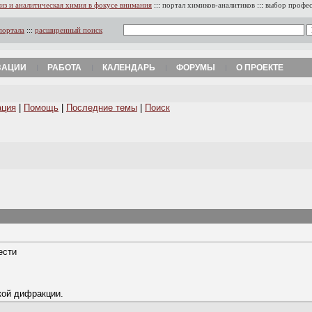
из и аналитическая химия в фокусе внимания
:::
портал химиков-аналитиков
:::
выбор профе
портала
:::
расширенный поиск
ЗАЦИИ
РАБОТА
КАЛЕНДАРЬ
ФОРУМЫ
О ПРОЕКТЕ
ация
|
Помощь
|
Последние темы
|
Поиск
ести
кой дифракции.