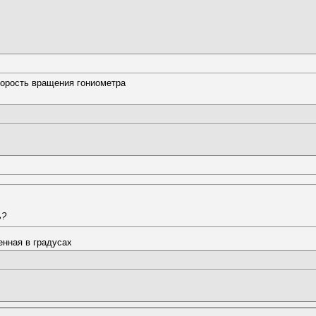
скорость вращения гониометра
ь?
енная в градусах