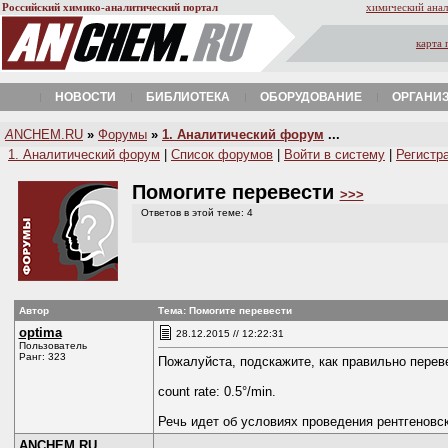
Российский химико-аналитический портал
химический анал
карта 
НОВОСТИ
БИБЛИОТЕКА
ОБОРУДОВАНИЕ
ОРГАНИ
A
NCHEM.RU
»
Форумы
»
1. Аналитический форум
...
1. Аналитический форум
|
Список форумов
|
Войти в систему
|
Регистр
Помогите перевести
>>>
Ответов в этой теме: 4
Автор
Тема: Помогите перевести
optima
28.12.2015 // 12:22:31
Пользователь
Ранг: 323
Пожалуйста, подскажите, как правильно перев
count rate: 0.5°/min.
Речь идет об условиях проведения рентгеновс
ANCHEM.RU