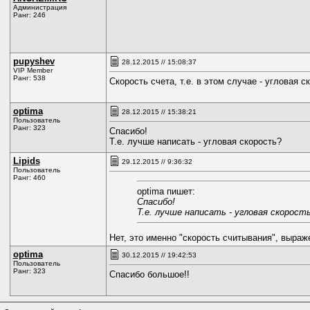
Администрация
Ранг: 246
pupyshev
28.12.2015 // 15:08:37
VIP Member
Ранг: 538
Скорость счета, т.е. в этом случае - угловая 
optima
28.12.2015 // 15:38:21
Пользователь
Ранг: 323
Спасибо!
Т.е. лучше написать - угловая скорость?
Lipids
29.12.2015 // 9:36:32
Пользователь
Ранг: 460
optima пишет:
Спасибо!
Т.е. лучше написать - угловая скорост
Нет, это именно "скорость считывания", выраж
optima
30.12.2015 // 19:42:53
Пользователь
Ранг: 323
Спасибо большое!!