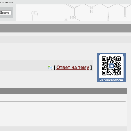
ссионалов
[
Ответ на тему
]