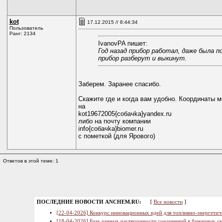
kot
17.12.2015 // 8:44:34
Пользователь
Ранг: 2134
IvanovPA пишет:
Год назад прибор работал, даже была 
прибор разберут и выкинут.
Заберем. Заранее спасибо.
Скажите где и когда вам удобно. Координаты 
на
kot19672005{coбaчkа}yandex.ru
либо на почту компании
info{coбaчkа}biomer.ru
с пометкой (для Ярового)
Ответов в этой теме: 1
ПОСЛЕДНИЕ НОВОСТИ ANCHEM.RU:
[
Все новости
]
[22-04-2026] Конкурс инновационных идей для топливно-энергетич
[18-04-2026] База данных растворимости соединений в бинарных см