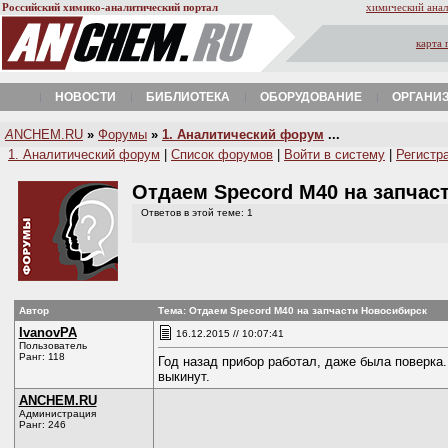
Российский химико-аналитический портал
химический анал
карта 
НОВОСТИ
БИБЛИОТЕКА
ОБОРУДОВАНИЕ
ОРГАНИ
A
NCHEM.RU
»
Форумы
»
1. Аналитический форум
...
1. Аналитический форум
|
Список форумов
|
Войти в систему
|
Регистр
Отдаем Specord M40 на запчас
Ответов в этой теме: 1
Автор
Тема: Отдаем Specord M40 на запчасти Новосибирск
IvanovPA
16.12.2015 // 10:07:41
Пользователь
Ранг: 118
Год назад прибор работал, даже была поверка.
выкинут.
ANCHEM.RU
Администрация
Ранг: 246