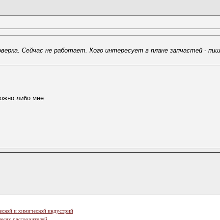
поверка. Сейчас не работает. Кого интересует в плане запчастей - п
можно либо мне
еской и химической индустрий
есях растворителей