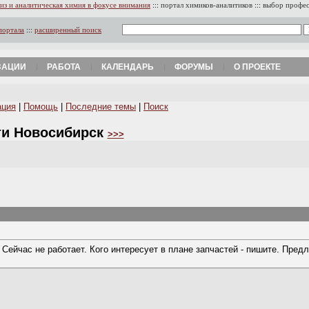
из и аналитическая химия в фокусе внимания
:::
портал химиков-аналитиков
:::
выбор профе
портала
:::
расширенный поиск
ЗАЦИИ
РАБОТА
КАЛЕНДАРЬ
ФОРУМЫ
О ПРОЕКТЕ
ация
|
Помощь
|
Последние темы
|
Поиск
ти Новосибирск
>>>
 Сейчас не работает. Кого интересует в плане запчастей - пишите. Пред