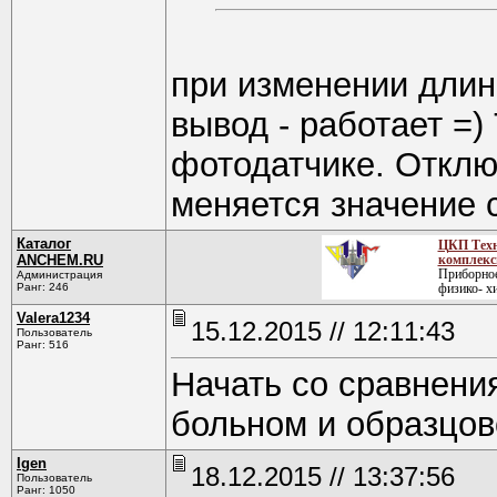
при изменении длин
вывод - работает =)
фотодатчике. Отклю
меняется значение с
Каталог
ЦКП Техн
ANCHEM.RU
комплекс
Приборное
Администрация
Ранг: 246
физико- х
Valera1234
15.12.2015 // 12:11:43
Пользователь
Ранг: 516
Начать со сравнени
больном и образцов
Igen
18.12.2015 // 13:37:56
Пользователь
Ранг: 1050