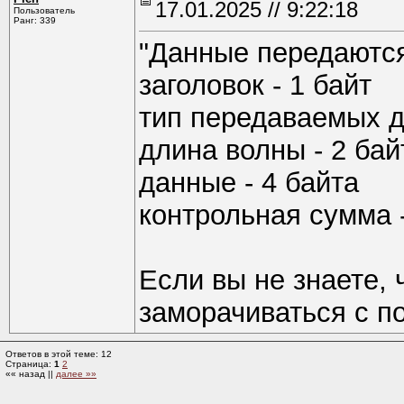
17.01.2025 // 9:22:18
Пользователь
Ранг: 339
"Данные передаются
заголовок - 1 байт
тип передаваемых д
длина волны - 2 бай
данные - 4 байта
контрольная сумма -
Если вы не знаете, ч
заморачиваться с п
Ответов в этой теме: 12
Страница:
1
2
«« назад ||
далее »»