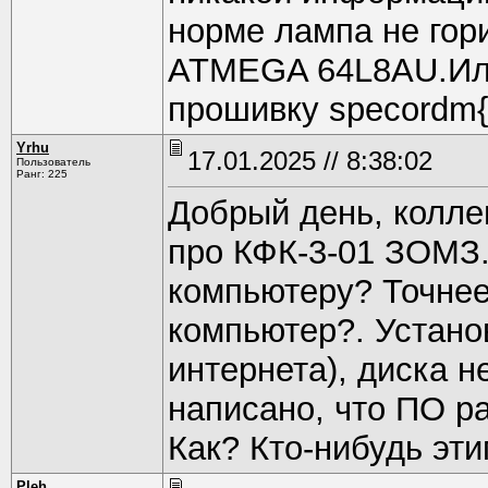
норме лампа не гор
ATMEGA 64L8AU.Или
прошивку specordm{
Yrhu
17.01.2025 // 8:38:02
Пользователь
Ранг: 225
Добрый день, коллег
про КФК-3-01 ЗОМЗ.
компьютеру? Точнее
компьютер?. Устано
интернета), диска н
написано, что ПО ра
Как? Кто-нибудь эт
Pleh