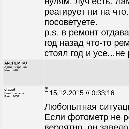
нулям. луч есть. Л
реагирует ни на что
посоветуете.
p.s. в ремонт отдав
год назад что-то ре
стоял год и усе...не
ANCHEM.RU
Администрация
Ранг: 246
clatrat
15.12.2015 // 0:33:16
Пользователь
Ранг: 1057
Любопытная ситуаци
Если фотометр не р
вероятно, он завед