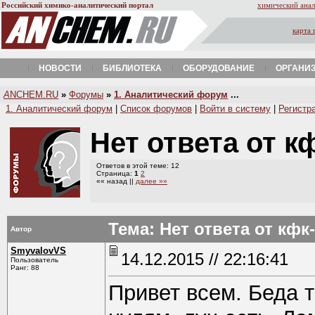
Российский химико-аналитический портал
химический анал
карта 
НОВОСТИ
БИБЛИОТЕКА
ОБОРУДОВАНИЕ
ОРГАНИ
A
NCHEM.RU
»
Форумы
»
1. Аналитический форум
...
1. Аналитический форум
|
Список форумов
|
Войти в систему
|
Регистр
Нет ответа от к
Ответов в этой теме: 12
Страница:
1
2
«« назад ||
далее »»
Тема: Нет ответа от кфк-
Автор
SmyvalovVS
14.12.2015 // 22:16:41
Пользователь
Ранг: 88
Привет всем. Беда т