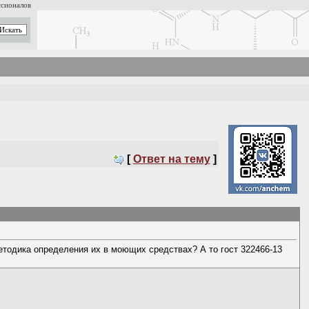
ссионалов
[
Ответ на тему
]
етодика определения их в моющих средствах? А то гост 322466-13