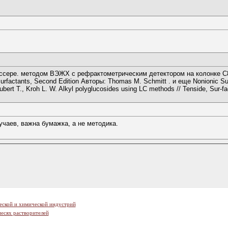
ссере. методом ВЭЖХ с рефрактометрическим детектором на колонке С8
factants, Second Edition Авторы: Thomas M. Schmitt . и еще Nonionic Surfa
rt T., Kroh L. W. Alkyl polyglucosides using LC methods // Tenside, Sur-fact
учаев, важна бумажка, а не методика.
еской и химической индустрий
есях растворителей