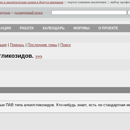
из и аналитическая химия в фокусе внимания
:::
портал химиков-аналитиков
:::
выбор профе
портала
:::
расширенный поиск
ЗАЦИИ
РАБОТА
КАЛЕНДАРЬ
ФОРУМЫ
О ПРОЕКТЕ
ация
|
Помощь
|
Последние темы
|
Поиск
гликозидов.
>>>
е ПАВ типа алкилгликозидов. Кто-нибудь знает, есть ли стандартная м