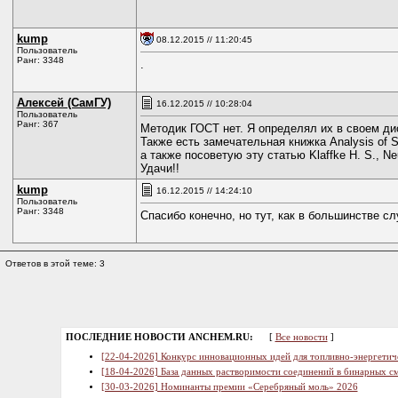
kump
08.12.2015 // 11:20:45
Пользователь
Ранг: 3348
.
Алексей (СамГУ)
16.12.2015 // 10:28:04
Пользователь
Ранг: 367
Методик ГОСТ нет. Я определял их в своем ди
Также есть замечательная книжка Analysis of Sur
а также посоветую эту статью Klaffke H. S., Neube
Удачи!!
kump
16.12.2015 // 14:24:10
Пользователь
Ранг: 3348
Спасибо конечно, но тут, как в большинстве сл
Ответов в этой теме: 3
ПОСЛЕДНИЕ НОВОСТИ ANCHEM.RU:
[
Все новости
]
[22-04-2026] Конкурс инновационных идей для топливно-энергетич
[18-04-2026] База данных растворимости соединений в бинарных см
[30-03-2026] Номинанты премии «Серебряный моль» 2026