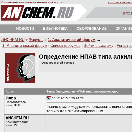
Российский химико-аналитический портал
химический анал
карта 
НОВОСТИ
БИБЛИОТЕКА
ОБОРУДОВАНИЕ
ОРГАНИ
A
NCHEM.RU
»
Форумы
»
1. Аналитический форум
...
1. Аналитический форум
|
Список форумов
|
Войти в систему
|
Регистр
Определение НПАВ типа алкил
Ответов в этой теме: 3
Автор
Тема: Определение НПАВ типа алкилгликозидов.
kump
06.12.2015 // 20:24:28
Пользователь
Ранг: 3348
Нынче стало модным использовать неионогенны
только для оксиэтилированных.
ANCHEM.RU
Администрация
Ранг: 246