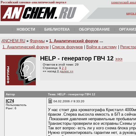
Российский химико-аналитический портал
химический анал
карта 
НОВОСТИ
БИБЛИОТЕКА
ОБОРУДОВАНИЕ
ОРГАНИ
A
NCHEM.RU
»
Форумы
»
1. Аналитический форум
...
1. Аналитический форум
|
Список форумов
|
Войти в систему
|
Регистр
HELP - генератор ГВЧ 12
>>>
Ответов в этой теме: 29
Страница:
1
2
3
«« назад ||
далее »»
Автор
Тема: HELP - генератор ГВЧ 12
IC74
04.02.2006 // 9:33:20
Пользователь
Ранг: 6
У нас стоит два хроматографа Кристалл 4000м
браком .Сперва высохла емкость в БП а сейча
.Показания давления неправильные пробывали 
Транзисторы проверили все исправны.Схемы уп
Так вот вопрос- есть ли у кого схема блока у
Нужно отремонтировать гарантии нет, а руко