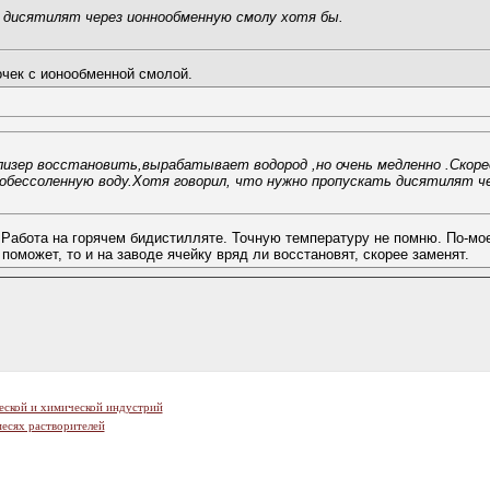
ь дисятилят через ионнообменную смолу хотя бы.
чек с ионообменной смолой.
лизер восстановить,вырабатывает водород ,но очень медленно .Скоре
обессоленную воду.Хотя говорил, что нужно пропускать дисятилят ч
Работа на горячем бидистилляте. Точную температуру не помню. По-мое
поможет, то и на заводе ячейку вряд ли восстановят, скорее заменят.
еской и химической индустрий
есях растворителей