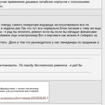
лучае применения дешевых китайских корпусов с плохонькими
ко.
 поводу самого генератора водорода эксплуатировали все по
 в неделю раз.Так что тут все нормально.Блок питания к тому же еще
а - я рад бы оплатить ремонт если бы если бы обладал финансами
обаквок еще электролизер.Вот и вертимся как можем.А собирать из
е купить .Дело в том что руководители у нас менеджеры по продажам а
остановить .По поводу бесплатного ремонта - я рад бы
дифицируемых с целью увеличения
анных для достижения высочайшей
 из каталога оборудования ANCHEM.RU
]