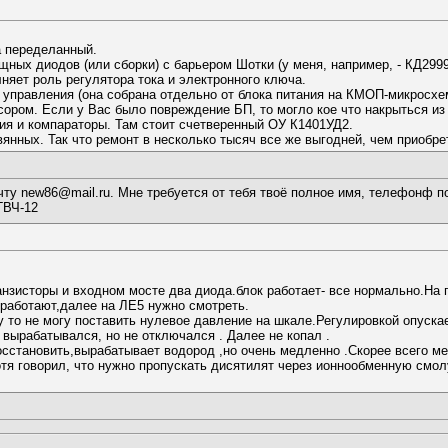
а переделанный.
щных диодов (или сборки) с барьером Шотки (у меня, например, - КД299
няет роль регулятора тока и электронного ключа.
управления (она собрана отдельно от блока питания на КМОП-микросхем
ром. Если у Вас было повреждение БП, то могло кое что накрыться из э
ия и компараторы. Там стоит счетверенный ОУ К1401УД2.
вянных. Так что ремонт в несколько тысяч все же выгодней, чем приобре
ту new86@mail.ru. Мне требуется от тебя твоё полное имя, телефонф п
ГВЧ-12
нзисторы и входном мосте два диода.блок работает- все нормально.На п
 работают,далее на ЛЕ5 нужно смотреть.
 то не могу поставить нулевое давление на шкале.Регулировкой опускае
вырабатывался, но не отключался . Далее не копал .
осстановить,вырабатывает водород ,но очень медленно .Скорее всего ме
я говорил, что нужно пропускать дисятилят через ионнообменную смол