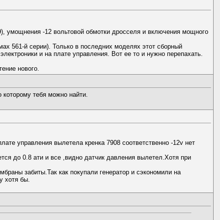
9), умощнения -12 вольтовой обмотки дросселя и включения мощного
ах 561-й серии). Только в последних моделях этот сборный
лектроники и на плате управления. Вот ее то и нужно перепахать.
тение нового.
о которому тебя можно найти.
лате управления вылетела кренка 7908 соответственно -12v нет
тся до 0.8 ати и все ,видно датчик давления вылетел.Хотя при
мбраны забиты.Так как покупали генератор и сэкономили на
у хотя бы.