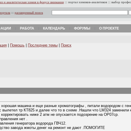
из и аналитическая химия в фокусе внимания
:::
портал химиков-аналитиков
:::
выбор профе
портала
:::
расширенный поиск
ЗАЦИИ
РАБОТА
КАЛЕНДАРЬ
ФОРУМЫ
О ПРОЕКТЕ
ация
|
Помощь
|
Последние темы
|
Поиск
 хорошая машина и еще разные хроматографы , питали водородом с гене
с вылетел тр КТ825 и далее что то в схеме .Нашли что LM324 заменили 
корректировать ниже 2 атм не опускается подозрение на OP07cp.
равления нет .
правления генератора водорода ГВЧ12.
водство завода жмоты денег на ремонт не дают .ПОМОГИТЕ