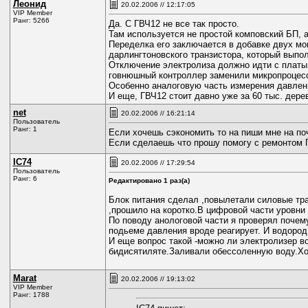
Леонид
20.02.2006 // 12:17:05
VIP Member
Ранг: 5266
Да. С ГВЧ12 не все так просто.
Там используется не простой комповский БП, 
Переделка его заключается в добавке двух мо
дарлингтоновского транзистора, который выпол
Отключение электролиза должно идти с платы 
говнюшный контроллер заменили микропроцессо
Особенно аналоговую часть измерения давлен
И еще, ГВЧ12 стоит давно уже за 60 тыс. дере
net
20.02.2006 // 16:21:14
Пользователь
Ранг: 1
Если хочешь сэкономить то на пиши мне на поч
Если сделаешь что прошу помогу с ремонтом 
IC74
20.02.2006 // 17:29:54
Пользователь
Ранг: 6
Редактировано 1 раз(а)
Блок питания сделал ,повылетали силовые тра
,прошило на коротко.В цифровой части уровни
По поводу анологовой части я проверял почему
подьеме давления вроде реагирует. И водород 
И еще вопрос такой -можно ли электролизер в
бидисятиляте.Заливали обессоленную воду.Хот
Marat
20.02.2006 // 19:13:02
VIP Member
Ранг: 1788