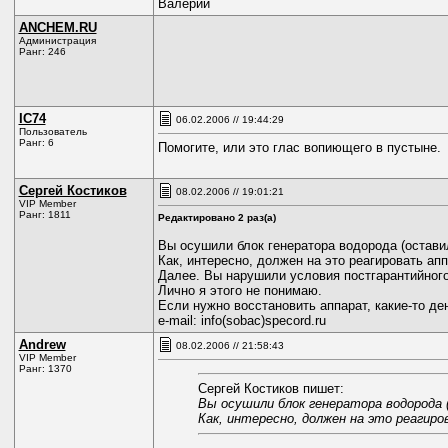
Валерий
ANCHEM.RU
Администрация
Ранг: 246
IC74
06.02.2006 // 19:44:29
Пользователь
Ранг: 6
Помогите, или это глас вопиющего в пустыне.
Сергей Костиков
08.02.2006 // 19:01:21
VIP Member
Ранг: 1811
Редактировано 2 раз(а)
Вы осушили блок генератора водорода (остави
Как, интересно, должен на это реагировать ап
Далее. Вы нарушили условия постгарантийного
Лично я этого не понимаю.
Если нужно восстановить аппарат, какие-то де
e-mail: info(sobac)specord.ru
Andrew
08.02.2006 // 21:58:43
VIP Member
Ранг: 1370
Сергей Костиков пишет:
Вы осушили блок генератора водорода (
Как, интересно, должен на это реагир