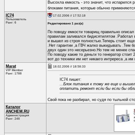
Высохла емкость - это значит, что испарился
блоками питания, которые обычно применяются 
IC74
17.02.2006 // 17:52:18
Пользователь
Ранг: 6
Редактировано 1 раз(а)
По поводу емкости товарищ правильно описал 
правилам заливался бидисятилятом .Работал в 
и вышел из строя полностью.Теперь стоит еще
.Нет гарантии ,а ГВЧ жалко выкидывать .Тем б
двух один это несерьезно.Но тем не менее спас
По поводу какие то деньги то генератор стоит 
вот до техники им нет никакго интререса ,а им
Marat
18.02.2006 // 18:58:33
VIP Member
Ранг: 1788
IC74 пишет:
...Блок питания к тому же еще и выше
оплатить ремонт если бы если бы обла
Свой пока не разбирал, но судя по тыльной ст
Каталог
ANCHEM.RU
Администрация
Ранг: 246