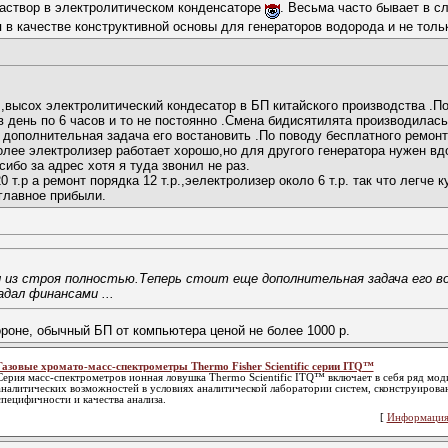
 раствор в электролитическом конденсаторе
. Весьма часто бывает в с
в качестве конструктивной основы для генераторов водорода и не толь
,высох электролитический кондесатор в БП китайского производства .По
день по 6 часов и то не постоянно .Смена бидисятилята производилась
 дополнительная задача его востановить .По поводу бесплатного ремонт
олее электролизер работает хорошо,но для другого генератора нужен вд
ибо за адрес хотя я туда звонил не раз.
20 т.р а ремонт порядка 12 т.р.,эелектролизер около 6 т.р. так что легч
 главное прибыли.
л из строя полностью.Теперь стоит еще дополнительная задача его в
дал финансами ...
ороне, обычный БП от компьютера ценой не более 1000 р.
Газовые хромато-масс-спектрометры Thermo Fisher Scientific серии ITQ™
Серия масс-спектрометров ионная ловушка Thermo Scientific ITQ™ включает в себя ряд мо
аналитических возможностей в условиях аналитической лаборатории систем, сконструиров
специфичности и качества анализа.
[
Информация