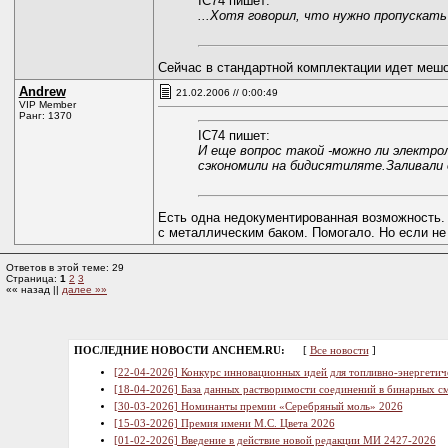
IC74 пишет:
...Хотя говорил, что нужно пропускат
Сейчас в стандартной комплектации идет мешо
Andrew
21.02.2006 // 0:00:49
VIP Member
Ранг: 1370
IC74 пишет:
И еще вопрос такой -можно ли электро
сэкономили на бидисятиляте.Заливали 
Есть одна недокументированная возможность. 
с металлическим баком. Помогало. Но если не 
Ответов в этой теме: 29
Страница:
1
2
3
«« назад ||
далее »»
ПОСЛЕДНИЕ НОВОСТИ ANCHEM.RU:
[
Все новости
]
[22-04-2026] Конкурс инновационных идей для топливно-энергетич
[18-04-2026] База данных растворимости соединений в бинарных см
[30-03-2026] Номинанты премии «Серебряный моль» 2026
[15-03-2026] Премия имени М.С. Цвета 2026
[01-02-2026] Введение в действие новой редакции МИ 2427-2026