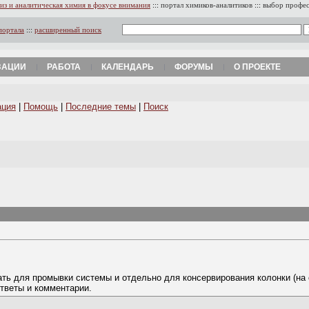
из и аналитическая химия в фокусе внимания
:::
портал химиков-аналитиков
:::
выбор профе
портала
:::
расширенный поиск
ЗАЦИИ
РАБОТА
КАЛЕНДАРЬ
ФОРУМЫ
О ПРОЕКТЕ
ация
|
Помощь
|
Последние темы
|
Поиск
ать для промывки системы и отдельно для консервирования колонки (на 
ответы и комментарии.