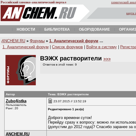
Российский химико-аналитический портал
химический анал
карта 
НОВОСТИ
БИБЛИОТЕКА
ОБОРУДОВАНИЕ
ОРГАНИ
A
NCHEM.RU
»
Форумы
»
1. Аналитический форум
...
1. Аналитический форум
|
Список форумов
|
Войти в систему
|
Регистр
ВЭЖХ растворители
>>>
Ответов в этой теме: 9
Автор
Тема: ВЭЖХ растворители
Zubo4istka
23.07.2015 // 13:52:19
Пользователь
Ранг: 20
Редактировано 1 раз(а)
Доброго времени суток!
Перейду сразу к вопросу: можно ли использов
(допустим до 2012 года)? Спасибо заранее за 
ANCHEM.RU