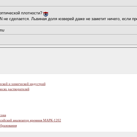
 оптической плотности?
 не сделается. Львиная доля юзверей даже не заметит ничего, если п
ти
еской и химической индустрий
есях растворителей
сона
ссийский анализатор кремния МАРК-1202
образования