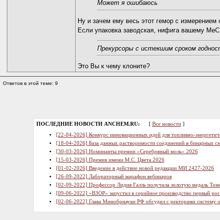
Может я ошибаюсь
Ну и зачем ему весь этот гемор с измерением
Если упаковка заводская, нифига вашему MeCN
Прекурсоры с истекшим сроком годнос
Это Вы к чему клоните?
Ответов в этой теме: 9
ПОСЛЕДНИЕ НОВОСТИ ANCHEM.RU:
[
Все новости
]
[22-04-2026] Конкурс инновационных идей для топливно-энергетич
[18-04-2026] База данных растворимости соединений в бинарных см
[30-03-2026] Номинанты премии «Серебряный моль» 2026
[15-03-2026] Премия имени М.С. Цвета 2026
[01-02-2026] Введение в действие новой редакции МИ 2427-2026
[26-09-2022] Лабораторный марафон вебинаров
[02-09-2022] Профессор Лидия Галль получила золотую медаль Том
[09-06-2022] «ВЗОР» запустил в серийное производство первый ро
[02-06-2022] Глава Минобрнауки РФ обсудил с ректорами систему 