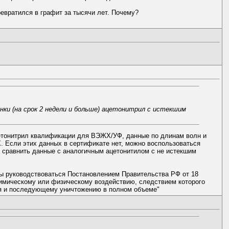
ревратился в графит за тысячи лет. Почему?
нки (на срок 2 недели и больше) ацетонитрил с истекшим
ацетонитрил квалификации для ВЭЖХ/УФ, данные по длинам волн и
 Если этих данных в сертификате нет, можно воспользоваться
о сравнить данные с аналогичным ацетонитилом с не истекшим
жны руководствоваться Постановлением Правительства РФ от 18
 химическому или физическому воздействию, следствием которого
ия и последующему уничтожению в полном объеме"