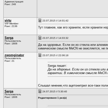
Администрация
Ранг: 246
virtu
23.07.2015 // 14:01:42
VIP Member
Ранг: 2136
Тут главное, как его хранили, если хранили н
Serga
23.07.2015 // 14:03:32
Пользователь
Ранг: 1806
Да на здоровье. Если он из стекла или алюми
химическом смысле MeCN не окисляется, не по
zwomginator
23.07.2015 // 22:06:16
Пользователь
Ранг: 21
Serga пишет:
Да на здоровье. Если он из стекла ил
гарантии. В химическом смысле MeCN н
Слышал мнение,что ацетонитрил все-таки поли
Serga
24.07.2015 // 5:30:40
Пользователь
Ранг: 1806
Редактировано 1 раз(а)