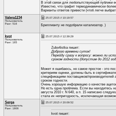
В этой связи для любопытствующей публики ес
Известно, что графит термодинамически более 
Варианты ответов привести (чтоб легче выбра
Valera1234
25.07.2015 // 10:19:57
Пользователь
Ранг: 516
Бриллианту не подобрали катализатор. )
kvot
25.07.2015 // 12:39:29
Пользователь
Ранг: 165
Zubo4istka пишет:
Доброго времени суток!
Перейду сразу к вопросу: можно ли исп
сроком годности (допустим до 2012 го
Может я ошибаюсь, но самое простое - это по
критериям оценки, должны быть в сертификат
спецификациям поставщиков/производителей ац
сроком годности.
Очень хорошую информацию о качестве ацетон
Но есть одна проблема. Если вы находитесь н
августа 2010 г. N 640, а п. 15 написано след
стала их непригодность, исключающая возмож
Serga
25.07.2015 // 20:09:52
Пользователь
Ранг: 1806
kvot пишет: