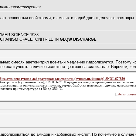
таки полимеризуется.
т основными свойствами, в смесях с водой дает щелочные растворы. (П
LYMER SCIENCE 1988
ECHANISM OFACETONITRILE IN
GLQW DISCHARGE
ильных смесях ацетонитрил все-таки медленно гидролизуется. Поэтому к
нно если учесть наличие кислотных центров на силикагеле. Впрочем, ко
Низкотемпературная лабораторная электропечь (сушильный шкаф) SNOL 67/350
Электропечь (сушильный шкаф) SNOL 67/350 предназначена для проведения аналитических 
нормализации и отпуска металла, пружин, термообработки пластмасс и других материалов 
условиях при температуре от 50 до 350 °С.
[
Информация
идролизоваться до амидов и карбоновых кислот. Но почему-то в случае 