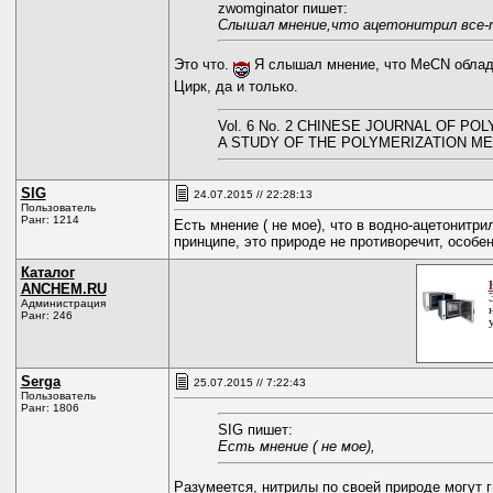
zwomginator пишет:
Слышал мнение,что ацетонитрил все-
Это что.
Я слышал мнение, что MeCN обладае
Цирк, да и только.
Vol. 6 No. 2 CHINESE JOURNAL OF PO
A STUDY OF THE POLYMERIZATION M
SIG
24.07.2015 // 22:28:13
Пользователь
Ранг: 1214
Есть мнение ( не мое), что в водно-ацетонитр
принципе, это природе не противоречит, особе
Каталог
ANCHEM.RU
Администрация
Ранг: 246
Serga
25.07.2015 // 7:22:43
Пользователь
Ранг: 1806
SIG пишет:
Есть мнение ( не мое),
Разумеется, нитрилы по своей природе могут г