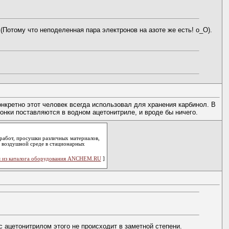
отому что неподеленная пара электронов на азоте же есть! о_О).
онкретно этот человек всегда использовал для хранения карбинол. В
лонки поставляются в водном ацетонитриле, и вроде бы ничего.
работ, просушки различных материалов,
в воздушной среде в стационарных
 из каталога оборудования ANCHEM.RU
]
с ацетонитрилом этого не происходит в заметной степени.