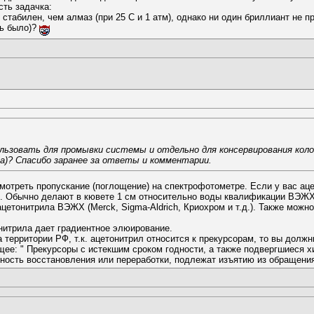
ть задачка:
стабилен, чем алмаз (при 25 С и 1 атм), однако ни один бриллиант не п
ть было)?
ользовать для промывки системы и отдельно для консервирования коло
да)? Спасибо заранее за ответы и комментарии.
смотреть пропускание (поглощение) на спектрофотометре. Если у вас 
е. Обычно делают в кювете 1 см относительно воды квалификации ВЭЖХ.
етонитрила ВЭЖХ (Merck, Sigma-Aldrich, Криохром и т.д.). Также можн
итрила дает градиентное элюирование.
а территории РФ, т.к. ацетонитрил относится к прекурсорам, то вы дол
ующее: " Прекурсоры с истекшим сроком годности, а также подвергшиеся
ность восстановления или переработки, подлежат изъятию из обращен