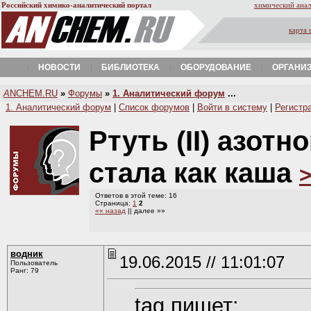
Российский химико-аналитический портал
химический анал
карта 
НОВОСТИ
БИБЛИОТЕКА
ОБОРУДОВАНИЕ
ОРГАНИ
A
NCHEM.RU
»
Форумы
»
1. Аналитический форум
...
1. Аналитический форум
|
Список форумов
|
Войти в систему
|
Регистр
Ртуть (II) азот
стала как каша
Ответов в этой теме: 16
Страница:
1
2
«« назад
|| далее »»
водник
19.06.2015 // 11:01:07
Пользователь
Ранг: 79
tag пишет: