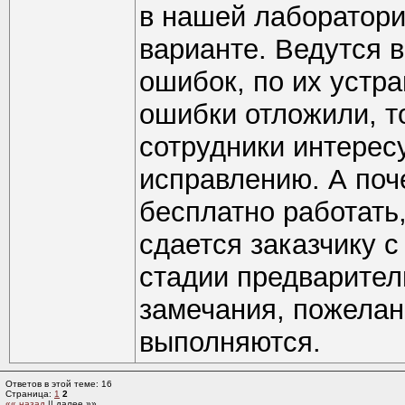
в нашей лаборатори
варианте. Ведутся 
ошибок, по их устр
ошибки отложили, т
сотрудники интересу
исправлению. А поч
бесплатно работать,
сдается заказчику 
стадии предваритель
замечания, пожелани
выполняются.
Ответов в этой теме: 16
Страница:
1
2
«« назад
|| далее »»