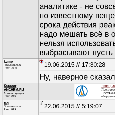
аналитике - не совс
по известному веще
срока действия реа
надо мешать всё в о
нельзя использовать
выбрасывают пусть 
kump
19.06.2015 // 17:30:28
Пользователь
Ранг: 3348
Ну, наверное сказал
Каталог
ЛОИП, А
ANCHEM.RU
Производс
Поставка 
Администрация
Ранг: 246
оборудова
tag
22.06.2015 // 5:19:07
Пользователь
Ранг: 823