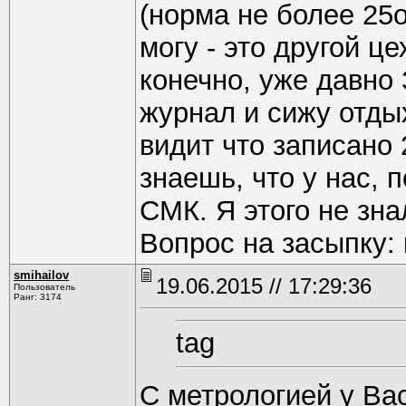
(норма не более 25о
могу - это другой ц
конечно, уже давно
журнал и сижу отды
видит что записано 
знаешь, что у нас, 
СМК. Я этого не зна
Вопрос на засыпку:
smihаilоv
19.06.2015 // 17:29:36
Пользователь
Ранг: 3174
tag
С метрологией у Вас