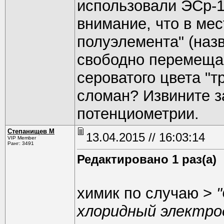
использовали ЭСр-1
внимание, что в ме
полуэлемента" (назв
свободно перемеща
сероватого цвета "т
сломан? Извините з
потенциометрии.
Степанищев М
13.04.2015 // 16:03:14
VIP Member
Ранг: 3491
Редактировано 1 раз(а)
химик по случаю >
хлоридный электрод