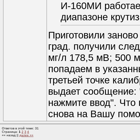
И-160МИ работае
диапазоне крутиз
Приготовили заново
град. получили след
мг/л 178,5 мВ; 500 
попадаем в указанн
третьей точке калиб
выдает сообщение: 
нажмите ввод". Что
снова на Вашу пом
Ответов в этой теме: 31
Страница:
1
2
3
4
«« назад ||
далее »»