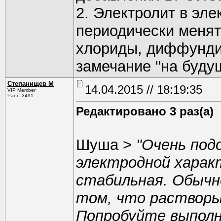
2. Электролит в эл
периодически менять
хлориды, диффунди
замечание "на будущ
Степанищев М
14.04.2015 // 18:19:35
VIP Member
Ранг: 3491
Редактировано 3 раз(а)
Шуша >
"Очень под
электродной харак
стабильная. Обычн
том, что растворы
Попробуйте выполн