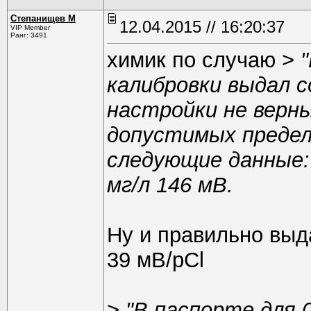
Степанищев М
12.04.2015 // 16:20:37
VIP Member
Ранг: 3491
химик по случаю >
калибровки выдал 
настройки не верны
допустимых предело
следующие данные: 5
мг/л 146 мВ.
Ну и правильно выда
39 мВ/pCl
>
"В паспорте для 0