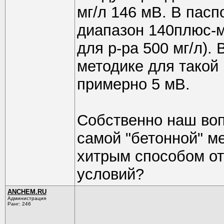
мг/л 146 мВ. В пасп
диапазон 140плюс-
для р-ра 500 мг/л). 
методике для такой
примерно 5 мВ.
Собственно наш воп
самой "бетонной" м
хитрым способом от
условий?
ANCHEM.RU
Администрация
Ранг: 246