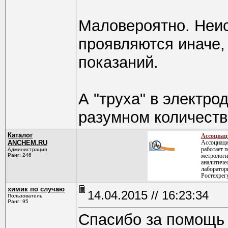
Маловероятно. Неис
проявляются иначе,
показаний.
А "труха" в электро
разумном количеств
Каталог
Ассоциац
ANCHEM.RU
Ассоциаци
работает 
Администрация
Ранг: 246
метрологи
аналитиче
лаборатор
Ростехрег
химик по случаю
14.04.2015 // 16:23:34
Пользователь
Ранг: 95
Спасибо за помощь 