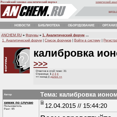
Российский химико-аналитический портал
химический анал
карта 
НОВОСТИ
БИБЛИОТЕКА
ОБОРУДОВАНИЕ
ОРГАНИ
A
NCHEM.RU
»
Форумы
»
1. Аналитический форум
...
1. Аналитический форум
|
Список форумов
|
Войти в систему
|
Регистр
калибровка ион
>>>
Ответов в этой теме: 31
Страница:
1
2
3
4
«« назад ||
далее »»
Тема: калибровка ионо
Автор
химик по случаю
12.04.2015 // 15:44:20
Пользователь
Ранг: 95