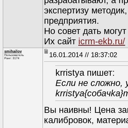
разрабатывают, а п
экспертизу методик
предприятия.
Но совет дать могу
Их сайт
icrm-ekb.ru/
smihаilоv
16.01.2014 // 18:37:02
Пользователь
Ранг: 3174
krristya пишет:
Если не сложно, 
krristya{coбaчkа
Вы наивны! Цена за
калибровок, материа