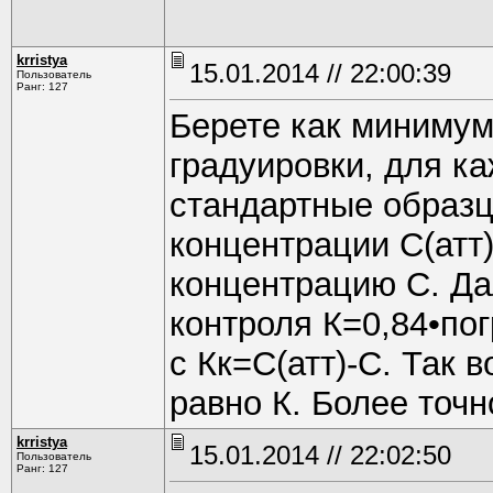
krristya
15.01.2014 // 22:00:39
Пользователь
Ранг: 127
Берете как минимум
градуировки, для к
стандартные образц
концентрации С(атт)
концентрацию С. Да
контроля К=0,84•по
с Кк=С(атт)-С. Так 
равно К. Более точн
krristya
15.01.2014 // 22:02:50
Пользователь
Ранг: 127