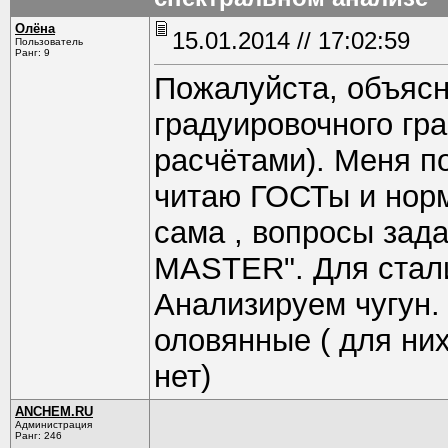
Олёна
15.01.2014 // 17:02:59
Пользователь
Ранг: 9
Пожалуйста, объясн
градуировочного гр
расчётами). Меня п
читаю ГОСТы и норм
сама , вопросы зад
MASTER". Для стали
Анализируем чугун.
оловянные ( для ни
нет)
ANCHEM.RU
Администрация
Ранг: 246