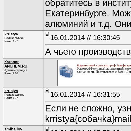
обратитесь в инсти
Екатеринбурге. Може
алюминий и т.д. Он
krristya
16.01.2014 // 16:30:45
Пользователь
Ранг: 127
А чьего производств
Каталог
Жидкостной хроматограф Альфахр
ANCHEM.RU
Высокоэффективный жидкостный хром
Администрация
длинах волн. Поставляется с Базой 
Ранг: 246
krristya
16.01.2014 // 16:31:55
Пользователь
Ранг: 127
Если не сложно, узн
krristya{coбaчkа}mai
smihаilоv