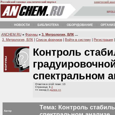
Российский химико-аналитический портал
химический анал
карта 
НОВОСТИ
БИБЛИОТЕКА
ОБОРУДОВАНИЕ
ОРГАНИ
A
NCHEM.RU
»
Форумы
»
3. Метрология, ВЛК
...
3. Метрология, ВЛК
|
Список форумов
|
Войти в систему
|
Регистрация
Контроль стаби
градуировочной
спектральном 
Ответов в этой теме: 13
Страница:
1
2
«« назад ||
далее »»
Тема: Контроль стабиль
Автор
спектральном анализе