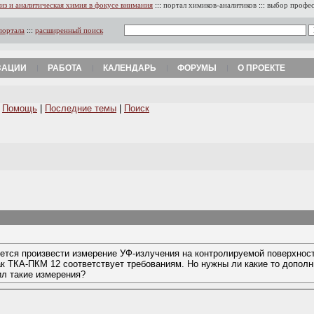
из и аналитическая химия в фокусе внимания
:::
портал химиков-аналитиков
:::
выбор профе
портала
:::
расширенный поиск
ЗАЦИИ
РАБОТА
КАЛЕНДАРЬ
ФОРУМЫ
О ПРОЕКТЕ
|
Помощь
|
Последние темы
|
Поиск
ется произвести измерение УФ-излучения на контролируемой поверхност
к ТКА-ПКМ 12 соответствует требованиям. Но нужны ли какие то допол
л такие измерения?