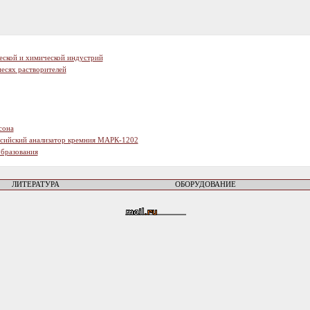
еской и химической индустрий
есях растворителей
сона
ссийский анализатор кремния МАРК-1202
образования
ЛИТЕРАТУРА
ОБОРУДОВАНИЕ