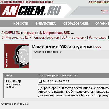
Российский химико-аналитический портал
химический анал
карта 
НОВОСТИ
БИБЛИОТЕКА
ОБОРУДОВАНИЕ
ОРГАНИ
A
NCHEM.RU
»
Форумы
»
3. Метрология, ВЛК
...
3. Метрология, ВЛК
|
Список форумов
|
Войти в систему
|
Регистрация
Измерение УФ-излучения
>>>
Ответов в этой теме: 0
Автор
Тема: Измерение УФ-излучения
В.инженер
10.11.2013 // 18:26:34
Пользователь
Ранг: 99
Доброго времени суток всем! Впервые планиру
интернете различные УФ радиометры, вроде ка
достаточно для измерений? Может кто проводи
Ответов в этой теме: 0