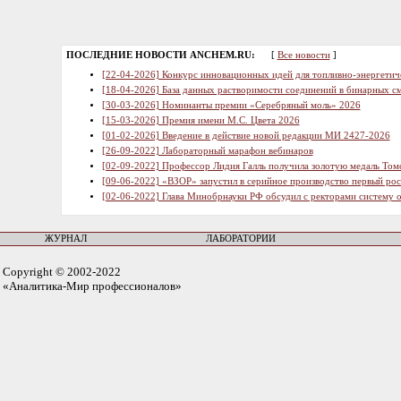
ПОСЛЕДНИЕ НОВОСТИ ANCHEM.RU:
[
Все новости
]
[22-04-2026] Конкурс инновационных идей для топливно-энергетич
[18-04-2026] База данных растворимости соединений в бинарных см
[30-03-2026] Номинанты премии «Серебряный моль» 2026
[15-03-2026] Премия имени М.С. Цвета 2026
[01-02-2026] Введение в действие новой редакции МИ 2427-2026
[26-09-2022] Лабораторный марафон вебинаров
[02-09-2022] Профессор Лидия Галль получила золотую медаль Том
[09-06-2022] «ВЗОР» запустил в серийное производство первый ро
[02-06-2022] Глава Минобрнауки РФ обсудил с ректорами систему 
ЖУРНАЛ
ЛАБОРАТОРИИ
Copyright © 2002-2022
«Аналитика-Мир профессионалов»