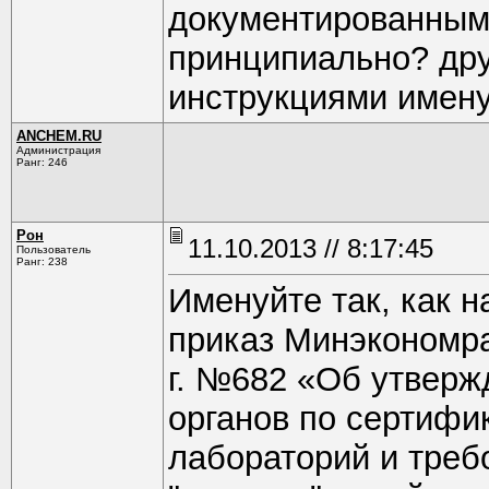
документированным
принципиально? дру
инструкциями имену
ANCHEM.RU
Администрация
Ранг: 246
Рон
11.10.2013 // 8:17:45
Пользователь
Ранг: 238
Именуйте так, как н
приказ Минэкономра
г. №682 «Об утверж
органов по сертифи
лабораторий и треб