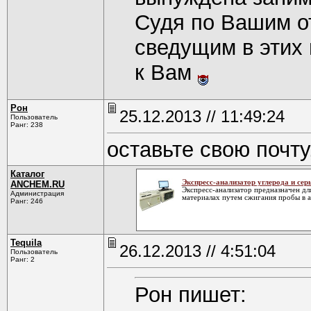
Судя по Вашим о
сведущим в этих
к Вам
Рон
25.12.2013 // 11:49:24
Пользователь
Ранг: 238
оставьте свою почту
Каталог
Экспресс-анализатор углерода и се
ANCHEM.RU
Экспресс-анализатор предназначен дл
Администрация
материалах путем сжигания пробы в 
Ранг: 246
Tequila
26.12.2013 // 4:51:04
Пользователь
Ранг: 2
Рон пишет: