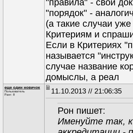
"правила" - свой до
"порядок" - аналоги
(а такие случаи уже
Критериям и спраши
Если в Критериях "п
называется "инстру
случае название кор
домыслы, а реал
еще один новичок
11.10.2013 // 21:06:35
Пользователь
Ранг: 8
Рон пишет:
Именуйте так, к
аккредитации - 