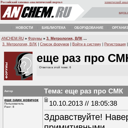
Российский химико-аналитический портал
химический анал
карта 
НОВОСТИ
БИБЛИОТЕКА
ОБОРУДОВАНИЕ
ОРГАНИ
A
NCHEM.RU
»
Форумы
»
3. Метрология, ВЛК
...
3. Метрология, ВЛК
|
Список форумов
|
Войти в систему
|
Регистрация
еще раз про С
Ответов в этой теме: 6
Тема: еще раз про СМК
Автор
еще один новичок
10.10.2013 // 18:05:38
Пользователь
Ранг: 8
Здравствуйте! Наве
примитивными.