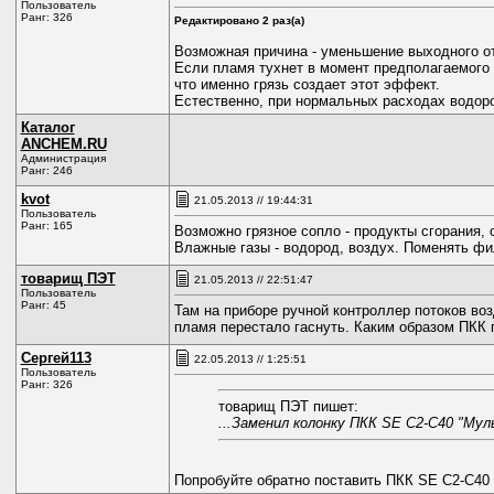
Пользователь
Ранг: 326
Редактировано 2 раз(а)
Возможная причина - уменьшение выходного от
Если пламя тухнет в момент предполагаемого 
что именно грязь создает этот эффект.
Естественно, при нормальных расходах водоро
Каталог
ANCHEM.RU
Администрация
Ранг: 246
kvot
21.05.2013 // 19:44:31
Пользователь
Ранг: 165
Возможно грязное сопло - продукты сгорания, 
Влажные газы - водород, воздух. Поменять фи
товарищ ПЭТ
21.05.2013 // 22:51:47
Пользователь
Ранг: 45
Там на приборе ручной контроллер потоков во
пламя перестало гаснуть. Каким образом ПКК г
Сергей113
22.05.2013 // 1:25:51
Пользователь
Ранг: 326
товарищ ПЭТ пишет:
...Заменил колонку ПКК SE C2-C40 "Мул
Попробуйте обратно поставить ПКК SE C2-C40 