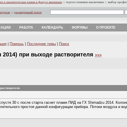
из и аналитическая химия в фокусе внимания
:::
портал химиков-аналитиков
:::
выбор профе
портала
:::
расширенный поиск
ЗАЦИИ
РАБОТА
КАЛЕНДАРЬ
ФОРУМЫ
О ПРОЕКТЕ
ация
|
Помощь
|
Последние темы
|
Поиск
u 2014) при выходе растворителя
>>>
 растворителя
спустя 30 с после старта гаснет пламя ПИД на ГХ Shimadzu 2014. Колон
лительного простоя данной конфигурации прибора. Потоки воздуха и вод