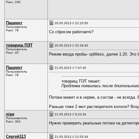
Ранг: 246
Пациент
20.05.2013 // 22:10:50
Пользователь
Ранг: 78
Со сбросом работаете?
товарищ ПЭТ
20.05.2013 // 22:18:40
Пользователь
Ранг: 45
Режим ввода пробы- splitless, далее 1:20. Эт
Пациент
21.05.2013 // 7:47:45
Пользователь
Ранг: 78
товарищ ПЭТ пишет:
Проблема появилась после длительного 
Потоки может и в норме, а состав - не всегда.
Раньше тоже 2 мкл растворителя кололи? Воз
nipe
21.05.2013 // 9:22:34
Пользователь
Ранг: 304
Нужно проверить реальные потоки на детектор
Сергей113
21.05.2013 // 12:53:34