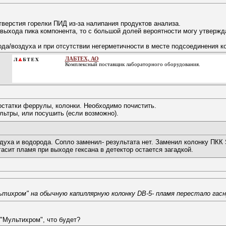
верстия горелки ПИД из-за налипания продуктов анализа.
выхода пика компонента, то с большой долей вероятности могу утвержд
да/воздуха и при отсутствии негерметичности в месте подсоединения к
ЛАБТЕХ, АО
Комплексный поставщик лабораторного оборудования.
остатки феррулы, колонки. Необходимо почистить.
льтры, или посушить (если возможно).
здуха и водорода. Сопло заменил- результата нет. Заменил колонку ПК
асит пламя при выходе гексана в детектор остается загадкой.
ьтихром" на обычную капиллярную колонку DB-5- пламя перестало гасн
"Мультихром", что будет?