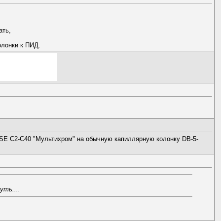
ать,
олонки к ПИД.
К SE C2-C40 "Мультихром" на обычную капиллярную колонку DB-5-
уть....