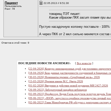
Пациент
22.05.2013 // 8:51:30
Пользователь
Ранг: 78
товарищ ПЭТ пишет:
Каким образом ПКК гасит пламя при вы
Пустую насадочную колонку поставьте - 100% 
А через ПКК от 2 мкл сильно меняется состав 
Ответов в этой теме: 9
ПОСЛЕДНИЕ НОВОСТИ ANCHEM.RU:
[
Все новости
]
[22-04-2026] Конкурс инновационных идей для топливно-энергетич
[18-04-2026] База данных растворимости соединений в бинарных см
[30-03-2026] Номинанты премии «Серебряный моль» 2026
[15-03-2026] Премия имени М.С. Цвета 2026
[01-02-2026] Введение в действие новой редакции МИ 2427-2026
[26-09-2022] Лабораторный марафон вебинаров
[02-09-2022] Профессор Лидия Галль получила золотую медаль Том
[09-06-2022] «ВЗОР» запустил в серийное производство первый ро
[02-06-2022] Глава Минобрнауки РФ обсудил с ректорами систему 