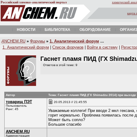
Российский химико-аналитический портал
химический анал
карта 
НОВОСТИ
БИБЛИОТЕКА
ОБОРУДОВАНИЕ
ОРГАНИ
A
NCHEM.RU
»
Форумы
»
1. Аналитический форум
...
1. Аналитический форум
|
Список форумов
|
Войти в систему
|
Регистр
Гаснет пламя ПИД (ГХ Shimadz
Ответов в этой теме: 9
Автор
Тема: Гаснет пламя ПИД (ГХ Shimadzu 2014) при выходе
товарищ ПЭТ
20.05.2013 // 21:45:55
Пользователь
Ранг: 45
Уважаемые коллеги! При вводе 2 мкл гексана, 
горит нормально. Проблема появилась после д
Может быть сопло?
Большое спасибо
ANCHEM.RU
Администрация