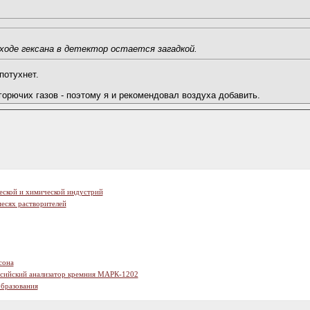
ходе гексана в детектор остается загадкой.
потухнет.
горючих газов - поэтому я и рекомендовал воздуха добавить.
еской и химической индустрий
есях растворителей
сона
ссийский анализатор кремния МАРК-1202
образования