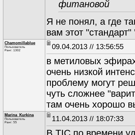
фитановой
Я не понял, а где 
вам этот "стандарт"
Chamomillablue
09.04.2013 // 13:56:55
Пользователь
Ранг: 1302
в метиловых эфирах
очень низкой интен
проблему могут реш
чуть сложнее "варит
там очень хорошо 
Marina_Kurkina
11.04.2013 // 18:07:33
Пользователь
Ранг: 55
В TIC по времени у