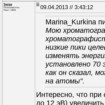
Serga
09.04.2013 // 3:43:12
Пользователь
Ранг: 1806
Marina_Kurkina п
Мою хроматогра
хроматографист,
низкие пики целе
изменять энерги
установлено 70 э
как он сказал, 
на атомы".
Интересно, что при 
до 12 эВ) увеличит