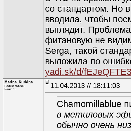
со стандартом. Но 
вводила, чтобы пос
выглядит. Проблема
фитановую не видим
Serga, такой станда
выложила по ошибке
yadi.sk/d/fEJeQFTE
Marina_Kurkina
11.04.2013 // 18:11:03
Пользователь
Ранг: 55
Chamomillablue п
в метиловых эфи
обычно очень ни