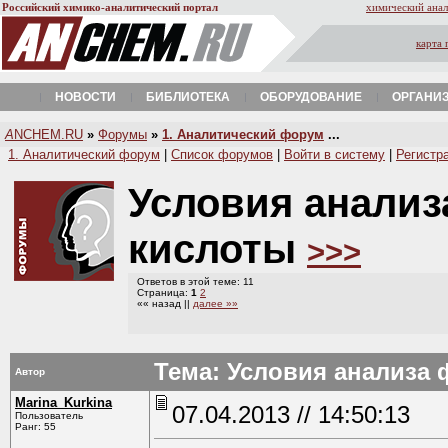
Российский химико-аналитический портал
химический анал
карта 
НОВОСТИ
БИБЛИОТЕКА
ОБОРУДОВАНИЕ
ОРГАНИ
A
NCHEM.RU
»
Форумы
»
1. Аналитический форум
...
1. Аналитический форум
|
Список форумов
|
Войти в систему
|
Регистр
Условия анализ
кислоты
>>>
Ответов в этой теме: 11
Страница:
1
2
«« назад ||
далее »»
Тема: Условия анализа
Автор
Marina_Kurkina
07.04.2013 // 14:50:13
Пользователь
Ранг: 55