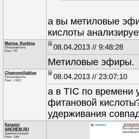
а вы метиловые эф
кислоты анализируе
Marina_Kurkina
08.04.2013 // 9:48:28
Пользователь
Ранг: 55
Метиловые эфиры.
Chamomillablue
08.04.2013 // 23:07:10
Пользователь
Ранг: 1302
а в TIC по времени 
фитановой кислоты?
удерживания совпад
Каталог
ЛЕНПИПЕ
Российский
ANCHEM.RU
производст
Администрация
Ранг: 246