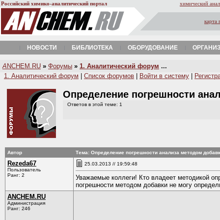
Российский химико-аналитический портал
химический анал
карта 
НОВОСТИ
БИБЛИОТЕКА
ОБОРУДОВАНИЕ
ОРГАНИ
A
NCHEM.RU
»
Форумы
»
1. Аналитический форум
...
1. Аналитический форум
|
Список форумов
|
Войти в систему
|
Регистр
Определение погрешности ана
Ответов в этой теме: 1
Автор
Тема: Определение погрешности анализа методом добав
Rezeda67
25.03.2013 // 19:59:48
Пользователь
Ранг: 2
Уважаемые коллеги! Кто владеет методикой оп
погрешности методом добавки не могу определи
ANCHEM.RU
Администрация
Ранг: 246