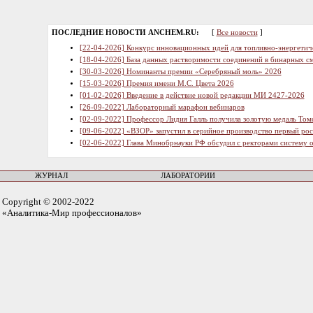
ПОСЛЕДНИЕ НОВОСТИ ANCHEM.RU:
[
Все новости
]
[22-04-2026] Конкурс инновационных идей для топливно-энергетич
[18-04-2026] База данных растворимости соединений в бинарных см
[30-03-2026] Номинанты премии «Серебряный моль» 2026
[15-03-2026] Премия имени М.С. Цвета 2026
[01-02-2026] Введение в действие новой редакции МИ 2427-2026
[26-09-2022] Лабораторный марафон вебинаров
[02-09-2022] Профессор Лидия Галль получила золотую медаль Том
[09-06-2022] «ВЗОР» запустил в серийное производство первый ро
[02-06-2022] Глава Минобрнауки РФ обсудил с ректорами систему 
ЖУРНАЛ
ЛАБОРАТОРИИ
Copyright © 2002-2022
«Аналитика-Мир профессионалов»