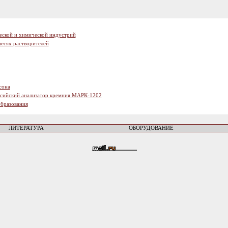
еской и химической индустрий
есях растворителей
сона
ссийский анализатор кремния МАРК-1202
образования
ЛИТЕРАТУРА
ОБОРУДОВАНИЕ