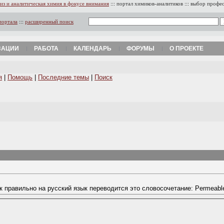
из и аналитическая химия в фокусе внимания
:::
портал химиков-аналитиков
:::
выбор профе
портала
:::
расширенный поиск
ЗАЦИИ
РАБОТА
КАЛЕНДАРЬ
ФОРУМЫ
О ПРОЕКТЕ
я
|
Помощь
|
Последние темы
|
Поиск
к правильно на русский язык переводится это словосочетание: Permeable