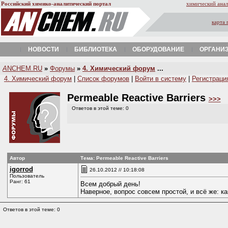
Российский химико-аналитический портал
химический анал
карта 
НОВОСТИ
БИБЛИОТЕКА
ОБОРУДОВАНИЕ
ОРГАНИ
A
NCHEM.RU
»
Форумы
»
4. Химический форум
...
4. Химический форум
|
Список форумов
|
Войти в систему
|
Регистраци
Permeable Reactive Barriers
>>>
Ответов в этой теме: 0
Автор
Тема: Permeable Reactive Barriers
igorrod
26.10.2012 // 10:18:08
Пользователь
Ранг: 61
Всем добрый день!
Наверное, вопрос совсем простой, и всё же: ка
Ответов в этой теме: 0