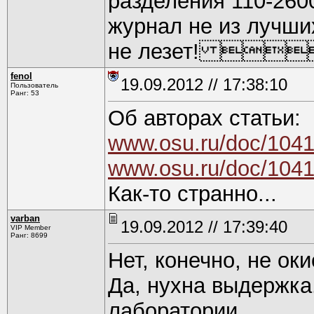
разделения 110-2600
журнал не из лучших
не лезет! 
fenol
19.09.2012 // 17:38:10
Пользователь
Ранг: 53
Об авторах статьи:
www.osu.ru/doc/1041
www.osu.ru/doc/1041
Как-то странно...
varban
19.09.2012 // 17:39:40
VIP Member
Ранг: 8699
Нет, конечно, не ок
Да, нухна выдержка.
лаборатории.