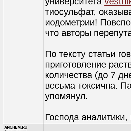
университета
vestni
тиосульфат, оказыв
иодометрии! Повспо
что авторы перепут
По тексту статьи го
приготовление раст
количества (до 7 дн
весьма токсична. П
упомянул.
Господа аналитики,
ANCHEM.RU