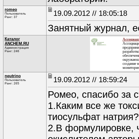
romeo
19.09.2012 // 18:05:18
Пользователь
Ранг: 37
Занятный журнал, е
Каталог
Ассоциац
ANCHEM.RU
Ассоциаци
предприни
Администрация
Ранг: 246
разработк
обеспечен
окружающе
создание 
мониторин
neutrino
19.09.2012 // 18:59:24
Пользователь
Ранг: 265
Ромео, спасибо за с
1.Каким все же ток
тиосульфат натрия?
2.В формулировке, 