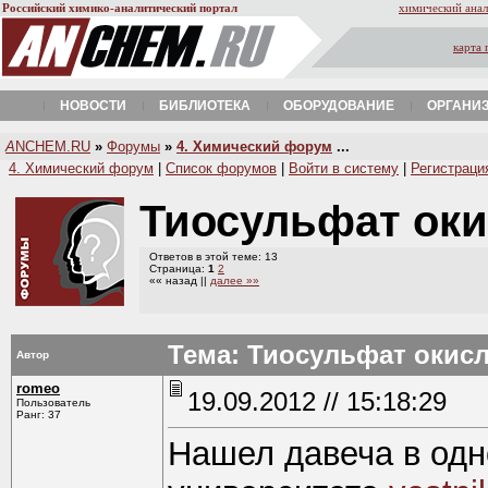
Российский химико-аналитический портал
химический анал
карта 
НОВОСТИ
БИБЛИОТЕКА
ОБОРУДОВАНИЕ
ОРГАНИ
A
NCHEM.RU
»
Форумы
»
4. Химический форум
...
4. Химический форум
|
Список форумов
|
Войти в систему
|
Регистраци
Тиосульфат ок
Ответов в этой теме: 13
Страница:
1
2
«« назад ||
далее »»
Тема: Тиосульфат окис
Автор
romeo
19.09.2012 // 15:18:29
Пользователь
Ранг: 37
Нашел давеча в одн