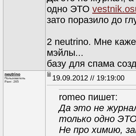
одно ЭТО
vestnik.o
зато поразило до г
2 neutrino. Мне каж
мэйлы...
базу для спама соз
neutrino
19.09.2012 // 19:19:00
Пользователь
Ранг: 265
romeo пишет:
Да это не журна
только одно ЭТ
Не про химию, з