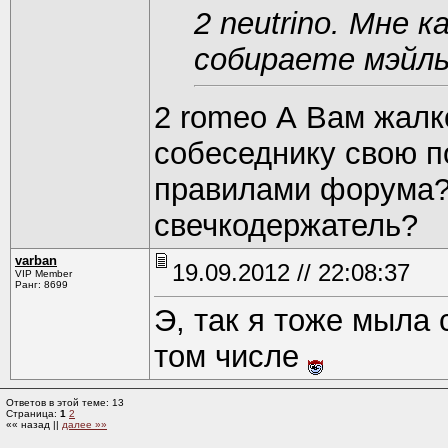
2 neutrino. Мне 
собираете мэйлы
2 romeo А Вам жалк
собеседнику свою п
правилами форума?
свечкодержатель?
varban
19.09.2012 // 22:08:37
VIP Member
Ранг: 8699
Э, так я тоже мыла
том числе
Ответов в этой теме: 13
Страница:
1
2
«« назад ||
далее »»