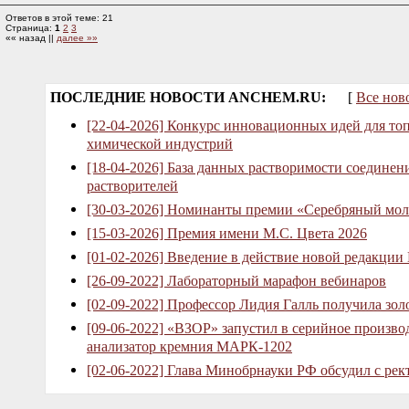
Ответов в этой теме: 21
Страница:
1
2
3
«« назад ||
далее »»
ПОСЛЕДНИЕ НОВОСТИ ANCHEM.RU:
[
Все нов
[22-04-2026] Конкурс инновационных идей для то
химической индустрий
[18-04-2026] База данных растворимости соединен
растворителей
[30-03-2026] Номинанты премии «Серебряный мол
[15-03-2026] Премия имени М.С. Цвета 2026
[01-02-2026] Введение в действие новой редакции
[26-09-2022] Лабораторный марафон вебинаров
[02-09-2022] Профессор Лидия Галль получила зо
[09-06-2022] «ВЗОР» запустил в серийное произв
анализатор кремния МАРК-1202
[02-06-2022] Глава Минобрнауки РФ обсудил с рек