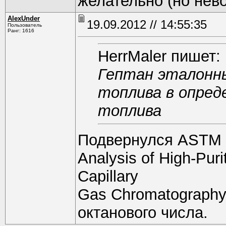
желательно (но нев
AlexUnder
19.09.2012 // 14:55:35
Пользователь
Ранг: 1616
HerrMaler пишет:
Гептан эталонны
топлива в опред
топлива
Подвернулся ASTM D
Analysis of High-Pur
Capillary
Gas Chromatography
октанового числа.