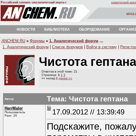
Российский химико-аналитический портал
химический анал
карта 
НОВОСТИ
БИБЛИОТЕКА
ОБОРУДОВАНИЕ
ОРГАНИ
A
NCHEM.RU
»
Форумы
»
1. Аналитический форум
...
1. Аналитический форум
|
Список форумов
|
Войти в систему
|
Регистр
Чистота гептан
Ответов в этой теме: 21
Страница:
1
2
3
«« назад ||
далее »»
Тема: Чистота гептана
Автор
HerrMaler
17.09.2012 // 13:39:49
Пользователь
Ранг: 20
Подскажите, пожал