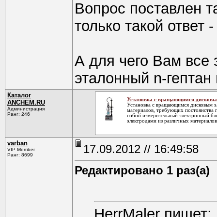
Вопрос поставлен та
только такой ответ 
А для чего Вам все 
эталонный n-гептан
Каталог
Установка с вращающимся дисковы
ANCHEM.RU
Установка с вращающимся дисковым э
Администрация
материалов, требующих постоянства 
Ранг: 246
собой измерительный электронный бл
электродами из различных материалов
varban
17.09.2012 // 16:49:58
VIP Member
Ранг: 8699
Редактировано 1 раз(а)
HerrMaler пишет: