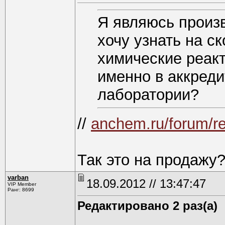
Я являюсь произв
хочу узнать на с
химические реак
именно в аккреди
лаборатории?
//
anchem.ru/forum/r
Так это на продажу
varban
18.09.2012 // 13:47:47
VIP Member
Ранг: 8699
Редактировано 2 раз(а)