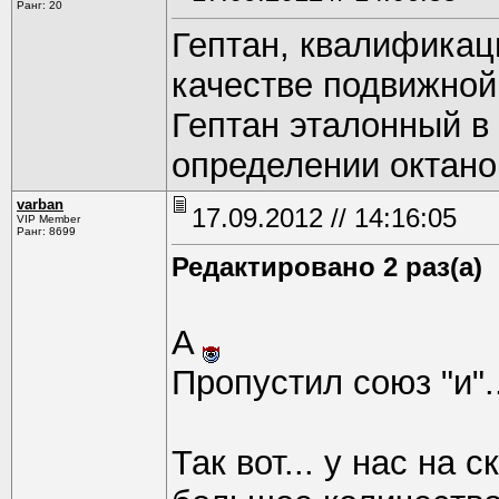
Ранг: 20
Гептан, квалификац
качестве подвижно
Гептан эталонный в 
определении октано
varban
17.09.2012 // 14:16:05
VIP Member
Ранг: 8699
Редактировано 2 раз(а)
A
Пропустил союз "и".
Так вот... у нас на 