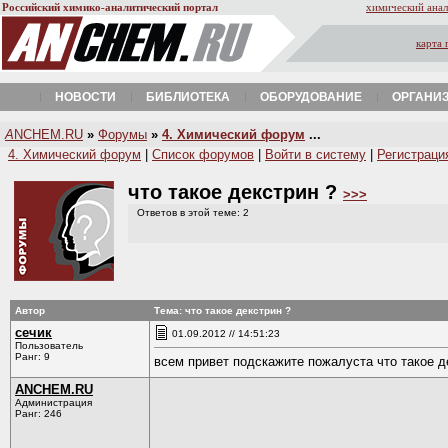
Российский химико-аналитический портал
химический анал
карта 
НОВОСТИ
БИБЛИОТЕКА
ОБОРУДОВАНИЕ
ОРГАНИ
A
NCHEM.RU
»
Форумы
»
4. Химический форум
...
4. Химический форум
|
Список форумов
|
Войти в систему
|
Регистраци
что такое декстрин ?
>>>
Ответов в этой теме: 2
Автор
Тема: что такое декстрин ?
сечик
01.09.2012 // 14:51:23
Пользователь
Ранг: 9
всем привет подскажите пожалуста что такое де
ANCHEM.RU
Администрация
Ранг: 246