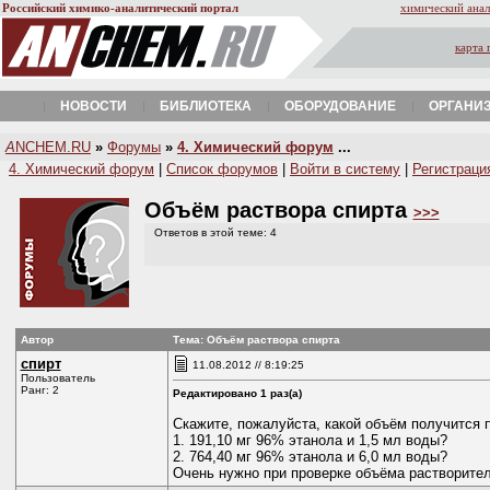
Российский химико-аналитический портал
химический анал
карта 
НОВОСТИ
БИБЛИОТЕКА
ОБОРУДОВАНИЕ
ОРГАНИ
A
NCHEM.RU
»
Форумы
»
4. Химический форум
...
4. Химический форум
|
Список форумов
|
Войти в систему
|
Регистраци
Объём раствора спирта
>>>
Ответов в этой теме: 4
Автор
Тема: Объём раствора спирта
спирт
11.08.2012 // 8:19:25
Пользователь
Ранг: 2
Редактировано 1 раз(а)
Скажите, пожалуйста, какой объём получится 
1. 191,10 мг 96% этанола и 1,5 мл воды?
2. 764,40 мг 96% этанола и 6,0 мл воды?
Очень нужно при проверке объёма растворител