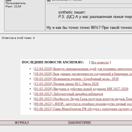
Пользователь
Ранг: 2134
sinthetic пишет:
P.S. (ЦС) А у вас разливочная линия
Ну и как бы точно точно 96%? При такой точнос
Ответов в этой теме: 4
ПОСЛЕДНИЕ НОВОСТИ ANCHEM.RU:
[
Все новости
]
[22-04-2026] Конкурс инновационных идей для топливно-энергетич
[18-04-2026] База данных растворимости соединений в бинарных см
[30-03-2026] Номинанты премии «Серебряный моль» 2026
[15-03-2026] Премия имени М.С. Цвета 2026
[01-02-2026] Введение в действие новой редакции МИ 2427-2026
[26-09-2022] Лабораторный марафон вебинаров
[02-09-2022] Профессор Лидия Галль получила золотую медаль Том
[09-06-2022] «ВЗОР» запустил в серийное производство первый ро
[02-06-2022] Глава Минобрнауки РФ обсудил с ректорами систему 
ЖУРНАЛ
ЛАБОРАТОРИИ