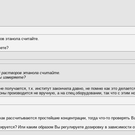
ов этанола считайте.
яете?
 растворов этанола считайте.
мы измеряете?
 не получается, т.к. институт закончила давно, не помню как это делае
ны производится не вручную, а на спец.оборудовании, так что с этим н
как рассчитываются простейшие концентрации, тогда что-то проверять В
атируется? Или каким образом Вы регулируете дозировку в зависимости 