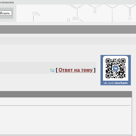
ссионалов
[
Ответ на тему
]