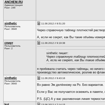
ANCHEM.RU
Администрация
Ранг: 246
sinthetic
11.08.2012 // 8:51:20
Пользователь
Ранг: 3640
Через справочную таблицу плотностей раствор
А, если не секрет, как Вы такие объёмы измер
спирт
11.08.2012 // 9:19:38
Пользователь
Ранг: 2
sinthetic пишет:
Через справочную таблицу плотностей
А, если не секрет, как Вы такие объё
я пробовала считать через таблицы, но ничего
производство автоматическое, розлив во флако
sinthetic
11.08.2012 // 9:43:16
Пользователь
Ранг: 3640
Вэ равно Эм делённому на Ро. Без вариантов.
Если у Вас не получается освежить в памяти, 
P.S. (ЦС) А у вас разливочная линия термост
kot
13.08.2012 // 7:14:15