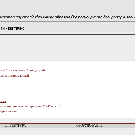
 термостатируется? Или каким образом Вы регулируете дозировку в з
ти - критично
еской и химической индустрий
есях растворителей
сона
ссийский анализатор кремния МАРК-1202
образования
ЛИТЕРАТУРА
ОБОРУДОВАНИЕ