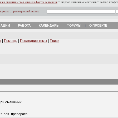
из и аналитическая химия в фокусе внимания
:::
портал химиков-аналитиков
:::
выбор профе
портала
:::
расширенный поиск
ЗАЦИИ
РАБОТА
КАЛЕНДАРЬ
ФОРУМЫ
О ПРОЕКТЕ
я
|
Помощь
|
Последние темы
|
Поиск
при смешении:
я лек. препарата.