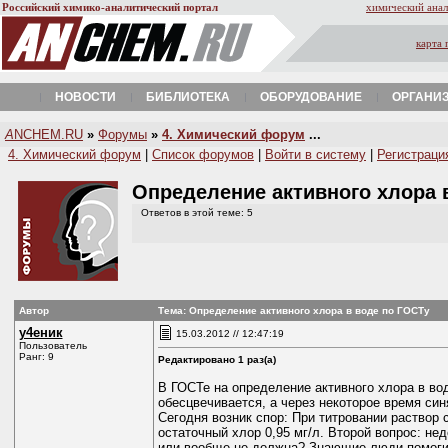
Российский химико-аналитический портал
химический анал
карта 
НОВОСТИ
БИБЛИОТЕКА
ОБОРУДОВАНИЕ
ОРГАНИ
A
NCHEM.RU
»
Форумы
»
4. Химический форум
...
4. Химический форум
|
Список форумов
|
Войти в систему
|
Регистраци
Определение активного хлора 
Ответов в этой теме: 5
Автор
Тема: Определение активного хлора в воде по ГОСТу
у4еник
15.03.2012 // 12:47:19
Пользователь
Ранг: 9
Редактировано 1 раз(а)
В ГОСТе на определение активного хлора в вод
обесцвечивается, а через некоторое время син
Сегодня возник спор: При титровании раствор 
остаточный хлор 0,95 мг/л. Второй вопрос: не
или вообще не должна? Знающие люди помоги