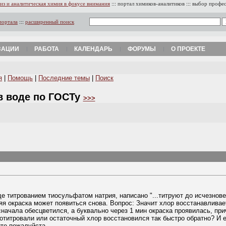
из и аналитическая химия в фокусе внимания
:::
портал химиков-аналитиков
:::
выбор профе
портала
:::
расширенный поиск
ЗАЦИИ
РАБОТА
КАЛЕНДАРЬ
ФОРУМЫ
О ПРОЕКТЕ
я
|
Помощь
|
Последние темы
|
Поиск
в воде по ГОСТу
>>>
е титрованием тиосульфатом натрия, написано "...титруют до исчезнове
яя окраска может появиться снова. Вопрос: Значит хлор восстанавливае
сначала обесцветился, а буквально через 1 мин окраска проявилась, пр
дотитровали или остаточный хлор восстановился так быстро обратно? И 
те пожалуйста.