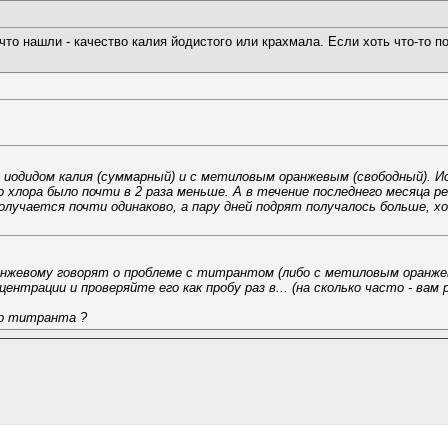
то нашли - качество калия йодистого или крахмала. Если хоть что-то по
 иодидом калия (суммарный) и с метиловым оранжевым (свободный). 
го хлора было почти в 2 раза меньше. А в течение последнего месяца
 получается почти одинаково, а пару дней подрят получалось больше,
жевому говорят о проблеме с титрантом (либо с метиловым оранже
нтрации и проверяйте его как пробу раз в... (на сколько часто - вам 
ор титранта ?