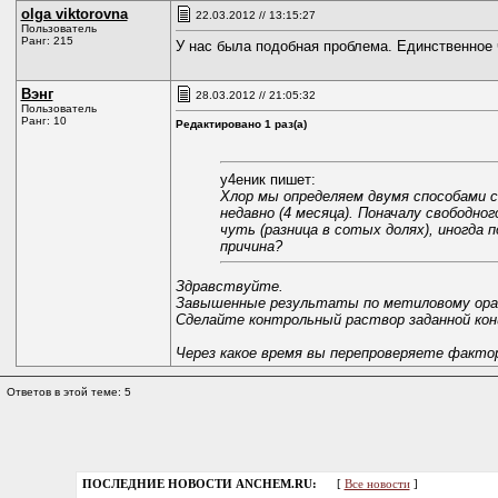
olga viktorovna
22.03.2012 // 13:15:27
Пользователь
Ранг: 215
У нас была подобная проблема. Единственное ч
Вэнг
28.03.2012 // 21:05:32
Пользователь
Ранг: 10
Редактировано 1 раз(а)
у4еник пишет:
Хлор мы определяем двумя способами с
недавно (4 месяца). Поначалу свободно
чуть (разница в сотых долях), иногда
причина?
Здравствуйте.
Завышенные результаты по метиловому оран
Сделайте контрольный раствор заданной конце
Через какое время вы перепроверяете факт
Ответов в этой теме: 5
ПОСЛЕДНИЕ НОВОСТИ ANCHEM.RU:
[
Все новости
]