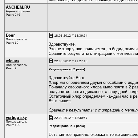
ANCHEM.RU
Администрация
Ранг: 246
Вэнг
18.03.2012 // 13:36:54
Пользователь
Ранг: 10
Здравствуйте.
Это не хлор у вас появляется , а йодид окисл
Сравните результаты с титрацией с метиловым
у4еник
22.03.2012 // 11:27:13
Пользователь
Ранг: 9
Редактировано 2 раз(а)
Здравствуйте Вэнг.
Хлор мы определяем двумя способами с иодид
Поначалу свободного хлора было почти в 2 раз
получается почти одинаково, а пару дней под
Остаточный хлор определяем каждый час в рез
Вэнг пишет:
Сравните результаты с титрацией с метил
vertigo-sky
22.03.2012 // 12:30:57
Пользователь
Ранг: 129
Редактировано 1 раз(а)
Есть святое правило: окраска в точке эквивал