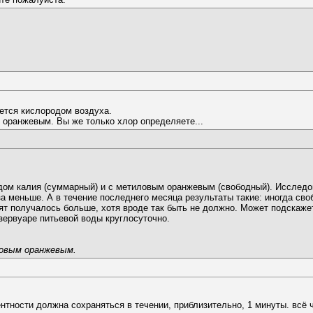
яется кислородом воздуха.
 оранжевым. Вы же только хлор определяете...
ом калия (суммарный) и с метиловым оранжевым (свободный). Исследов
а меньше. А в течение последнего месяца результаты такие: иногда своб
рят получалось больше, хотя вроде так быть не должно. Может подскаже
ервуаре питьевой воды круглосуточно.
овым оранжевым.
ентности должна сохраняться в течении, приблизительно, 1 минуты. всё ч