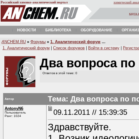
Российский химико-аналитический портал
химический анал
карта 
НОВОСТИ
БИБЛИОТЕКА
ОБОРУДОВАНИЕ
ОРГАНИ
A
NCHEM.RU
»
Форумы
»
1. Аналитический форум
...
1. Аналитический форум
|
Список форумов
|
Войти в систему
|
Регистр
Два вопроса по
Ответов в этой теме: 0
Тема: Два вопроса по п
Автор
AntonyN6
09.11.2011 // 15:39:35
Пользователь
Ранг: 1024
Здравствуйте.
1. Возник идеологич