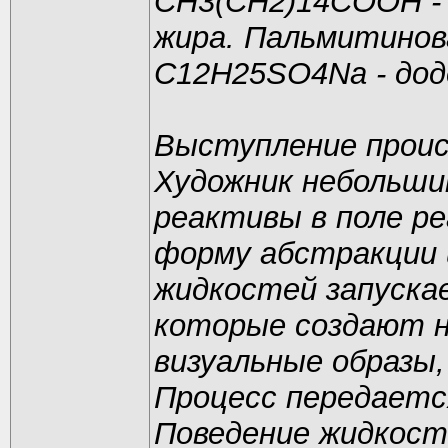
CH3(CH2)14COOH - 
жира. Пальмитинов
C12H25SO4Na - до
Выступление проис
Художник небольши
реактивы в поле р
форму абстракции 
жидкостей запускае
которые создают 
визуальные образы
Процесс передаетс
Поведение жидкост