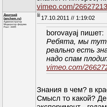
vimeo.com/2662721
Дмитрий
17.10.2011 // 1:19:02
(anchem.ru)
Администратор
Модератор форума
Ранг: 4485
borovayaj пишет:
Ребята, мы тут 
реально есть зн
надо спам плоди
vimeo.com/26627
Знания в чем? в кр
Смысл то какой? Д
эксперимент - года