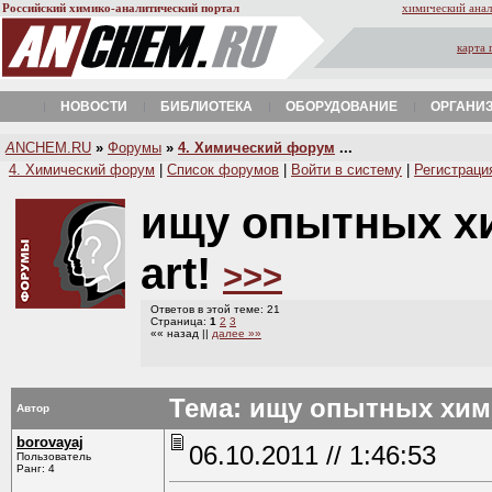
Российский химико-аналитический портал
химический анал
карта 
НОВОСТИ
БИБЛИОТЕКА
ОБОРУДОВАНИЕ
ОРГАНИ
A
NCHEM.RU
»
Форумы
»
4. Химический форум
...
4. Химический форум
|
Список форумов
|
Войти в систему
|
Регистраци
ищу опытных хи
art!
>>>
Ответов в этой теме: 21
Страница:
1
2
3
«« назад ||
далее »»
Тема: ищу опытных хими
Автор
borovayaj
06.10.2011 // 1:46:53
Пользователь
Ранг: 4