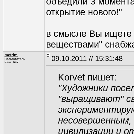
объедили 3 момента
открытие нового!"
в смысле Вы ищете 
веществами" снаб
metrim
09.10.2011 // 15:31:48
Пользователь
Ранг: 647
Korvet пишет:
"Художники посе
"выращивают" св
экспериментирую
несовершенным, 
цивилизации и о