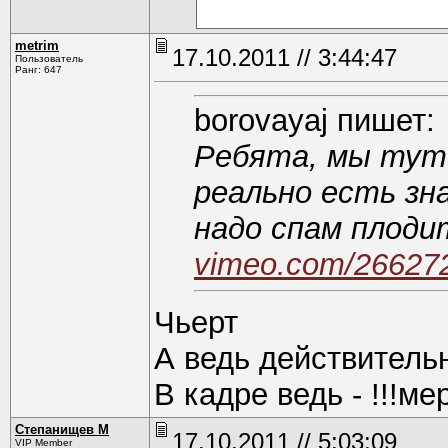
metrim
17.10.2011 // 3:44:47
Пользователь
Ранг: 647
borovayaj пишет:
Ребята, мы тут 
реально есть зн
надо спам плоди
vimeo.com/26627
Чьерт
А ведь действительн
В кадре ведь - !!!ме
Степанищев М
17.10.2011 // 5:03:09
VIP Member