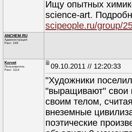
Ищу опытных химико
science-art. Подроб
scipeople.ru/group/2
ANCHEM.RU
Администрация
Ранг: 246
Korvet
09.10.2011 // 12:20:33
Пользователь
Ранг: 1114
"Художники поселил
"выращивают" свои 
своим телом, счита
внеземные цивилиза
поэтические произв