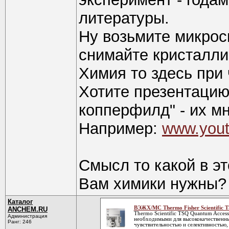
литературы.
Ну возьмите микрос
снимайте кристалли
Химия то здесь при
Хотите презентацию
копперфилд" - их мн
Например:
www.you
Смысл то какой в эт
Вам химики нужны?
Каталог
ВЭЖХ/МС Thermo Fisher Scientific
ANCHEM.RU
Thermo Scientific TSQ Quantum Acce
Администрация
необходимыми для высококачественны
Ранг: 246
чувствительностью и селективностью