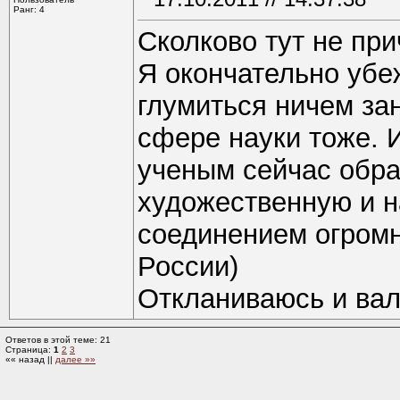
Ранг: 4
Сколково тут не пр
Я окончательно убе
глумиться ничем зан
сфере науки тоже. И
ученым сейчас обр
художественную и н
соединением огромн
России)
Откланиваюсь и вал
Ответов в этой теме: 21
Страница:
1
2
3
«« назад ||
далее »»