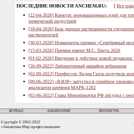
ПОСЛЕДНИЕ НОВОСТИ ANCHEM.RU:
[
Все нов
[22-04-2026] Конкурс инновационных идей для то
химической индустрий
[18-04-2026] База данных растворимости соединен
растворителей
[30-03-2026] Номинанты премии «Серебряный мол
[15-03-2026] Премия имени М.С. Цвета 2026
[01-02-2026] Введение в действие новой редакции
[26-09-2022] Лабораторный марафон вебинаров
[02-09-2022] Профессор Лидия Галль получила зо
[09-06-2022] «ВЗОР» запустил в серийное произв
анализатор кремния МАРК-1202
[02-06-2022] Глава Минобрнауки РФ обсудил с рек
ЖУРНАЛ
ЛАБОРАТОРИИ
ЛИТЕРАТУРА
Copyright © 2002-2022
«Аналитика-Мир профессионалов»