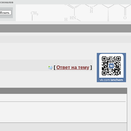
ссионалов
[
Ответ на тему
]