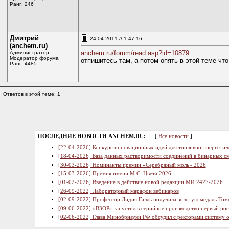
Ранг: 246
Дмитрий
24.04.2011 // 1:47:16
(anchem.ru)
anchem.ru/forum/read.asp?id=10879
Администратор
Модератор форума
отпишитесь там, а потом опять в этой теме чт
Ранг: 4485
Ответов в этой теме: 1
ПОСЛЕДНИЕ НОВОСТИ ANCHEM.RU:
[
Все новости
]
[22-04-2026] Конкурс инновационных идей для топливно-энергетич
[18-04-2026] База данных растворимости соединений в бинарных см
[30-03-2026] Номинанты премии «Серебряный моль» 2026
[15-03-2026] Премия имени М.С. Цвета 2026
[01-02-2026] Введение в действие новой редакции МИ 2427-2026
[26-09-2022] Лабораторный марафон вебинаров
[02-09-2022] Профессор Лидия Галль получила золотую медаль Том
[09-06-2022] «ВЗОР» запустил в серийное производство первый ро
[02-06-2022] Глава Минобрнауки РФ обсудил с ректорами систему 