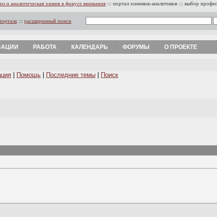
из и аналитическая химия в фокусе внимания
:::
портал химиков-аналитиков
:::
выбор профе
портала
:::
расширенный поиск
ЗАЦИИ
РАБОТА
КАЛЕНДАРЬ
ФОРУМЫ
О ПРОЕКТЕ
ация
|
Помощь
|
Последние темы
|
Поиск