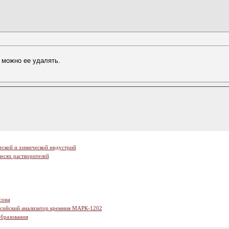
о можно ее удалять.
еской и химической индустрий
есях растворителей
сона
ссийский анализатор кремния МАРК-1202
образования