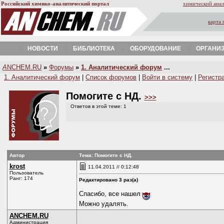
Российский химико-аналитический портал
химический анал
карта 
НОВОСТИ
БИБЛИОТЕКА
ОБОРУДОВАНИЕ
ОРГАНИ
A
NCHEM.RU
»
Форумы
»
1. Аналитический форум
...
1. Аналитический форум
|
Список форумов
|
Войти в систему
|
Регистр
Помогите с НД.
>>>
Ответов в этой теме: 1
Автор
Тема: Помогите с НД.
krost
11.04.2011 // 0:12:48
Пользователь
Ранг: 174
Редактировано 3 раз(а)
Спасибо, все нашел
Можно удалять.
ANCHEM.RU
Администрация