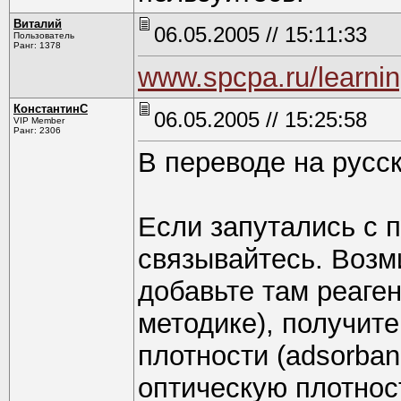
Виталий
06.05.2005 // 15:11:33
Пользователь
Ранг: 1378
www.spcpa.ru/learning
КонстантинС
06.05.2005 // 15:25:58
VIP Member
Ранг: 2306
В переводе на русск
Если запутались с п
связывайтесь. Возм
добавьте там реаген
методике), получит
плотности (adsorba
оптическую плотност