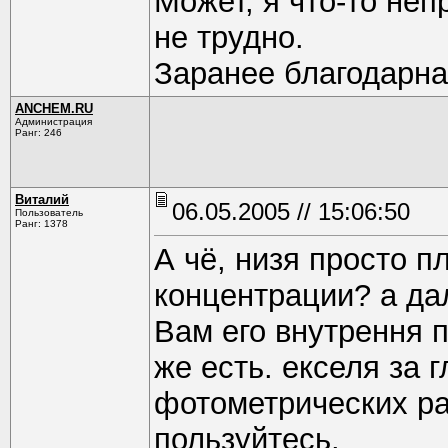
Может, я что-то не
не трудно.
Заранее благодарна
ANCHEM.RU
Администрация
Ранг: 246
Виталий
06.05.2005 // 15:06:50
Пользователь
Ранг: 1378
А чё, низя просто п
концентрации? а да
Вам его внутрення 
же есть. екселя за 
фотометрических рас
пользуйтесь.