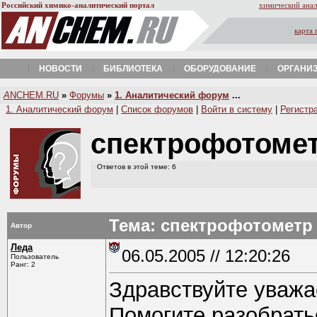
Российский химико-аналитический портал
химический анал
карта 
НОВОСТИ
БИБЛИОТЕКА
ОБОРУДОВАНИЕ
ОРГАНИ
A
NCHEM.RU
»
Форумы
»
1. Аналитический форум
...
1. Аналитический форум
|
Список форумов
|
Войти в систему
|
Регистр
спектрофотомет
Ответов в этой теме: 6
Тема: спектрофотометр 
Автор
Леда
06.05.2005 // 12:20:26
Пользователь
Ранг: 2
Здравствуйте уваж
Помогите разобрать