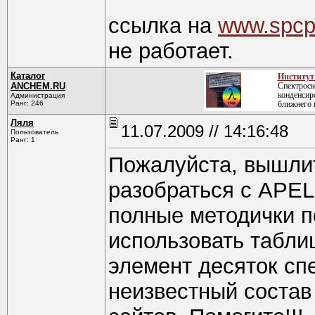
ссылка на
www.spcpa
не работает.
Каталог
Институт
ANCHEM.RU
Спектроск
конденсир
Администрация
Ранг: 246
ближнего 
Ляля
11.07.2009 // 14:16:48
Пользователь
Ранг: 1
Пожалуйста, вышлит
разобраться с APEL
полные методички п
использовать табли
элемент десяток спе
неизвестный состав