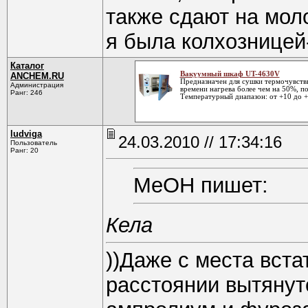
также сдают на моло
я была колхозницей
Каталог
Вакуумный шкаф UT-4630V
ANCHEM.RU
Предназначен для сушки термочувств
Администрация
времени нагрева более чем на 50%, 
Ранг: 246
Температурный диапазон: от +10 до +
ludviga
24.03.2010 // 17:34:16
Пользователь
Ранг: 20
MeOH пишет:
Кела
))Даже с места вста
расстоянии вытянут