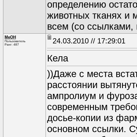
определению остато
животных тканях и 
всем (со ссылками, 
MeOH
24.03.2010 // 17:29:01
Пользователь
Ранг: 487
Кела
))Даже с места вста
расстоянии вытянут
ампролиум и фуроза
современным требо
досье-копии из фарм
основном ссылки. С