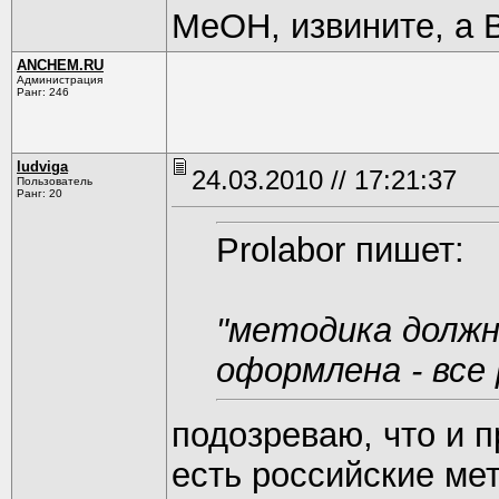
МеОН, извините, а 
ANCHEM.RU
Администрация
Ранг: 246
ludviga
24.03.2010 // 17:21:37
Пользователь
Ранг: 20
Prolabor пишет:
"методика должна
оформлена - все
подозреваю, что и п
есть российские ме