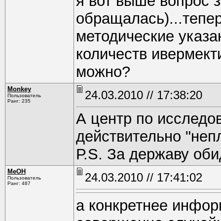
я вот выше вопрос з
обращалась)...тепер
методические указа
количеств ивермект
можно?
Monkey
24.03.2010 // 17:38:20
Пользователь
Ранг: 235
А центр по исследо
действительно "неп
Р.S. За державу оби
MeOH
24.03.2010 // 17:41:02
Пользователь
Ранг: 487
а конкретнее инфор