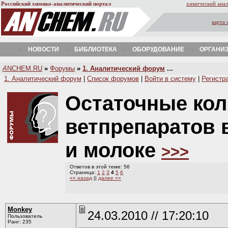
Российский химико-аналитический портал
химический анал
карта 
НОВОСТИ
БИБЛИОТЕКА
ОБОРУДОВАНИЕ
ОРГАНИ
A
NCHEM.RU
»
Форумы
»
1. Аналитический форум
...
1. Аналитический форум
|
Список форумов
|
Войти в систему
|
Регистр
Остаточные кол
ветпрепаратов 
и молоке
>>>
Ответов в этой теме: 56
Страница:
1
2
3
4
5
6
«« назад
||
далее »»
Monkey
24.03.2010 // 17:20:10
Пользователь
Ранг: 235