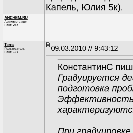
Капель, Юлия 5к).
ANCHEM.RU
Администрация
Ранг: 246
Terra
09.03.2010 // 9:43:12
Пользователь
Ранг: 191
КонстантинС пиш
Градуируется де
подготовка пробы
Эффективность 
характеризуютс
При градуировке