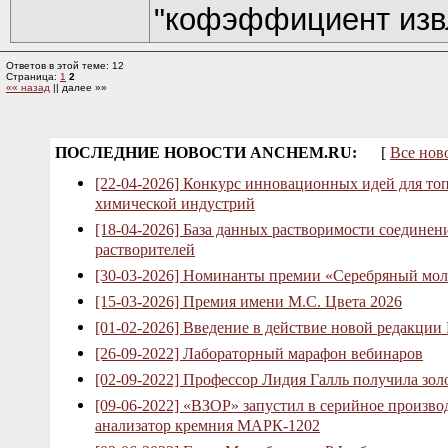
"кофэффициент извл
Ответов в этой теме: 12
Страница:
1
2
«« назад
|| далее »»
ПОСЛЕДНИЕ НОВОСТИ ANCHEM.RU:
[
Все нов
[22-04-2026] Конкурс инновационных идей для то
химической индустрий
[18-04-2026] База данных растворимости соединен
растворителей
[30-03-2026] Номинанты премии «Серебряный мол
[15-03-2026] Премия имени М.С. Цвета 2026
[01-02-2026] Введение в действие новой редакции
[26-09-2022] Лабораторный марафон вебинаров
[02-09-2022] Профессор Лидия Галль получила зо
[09-06-2022] «ВЗОР» запустил в серийное произв
анализатор кремния МАРК-1202