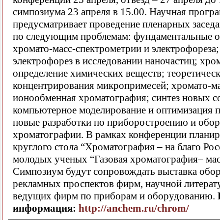
симпозиума 23 апреля в 15.00. Научная прогр
предусматривает проведение пленарных заседа
по следующим проблемам: фундаментальные о
хромато-масс-спектрометрии и электрофореза;
электрофорез в исследовании наночастиц; хро
определение химических веществ; теоретичес
концентрирования микропримесей; хромато-ма
ионообменная хроматография; синтез новых с
компьютерное моделирование и оптимизация п
новые разработки по приборостроению и обо
хроматографии. В рамках конференции планир
круглого стола “Хроматография – на благо Ро
молодых ученых “Газовая хроматография– мас
Симпозиум будут сопровождать выставка обор
рекламных проспектов фирм, научной литерат
ведущих фирм по приборам и оборудованию.
информация:
http://anchem.ru/chrom/