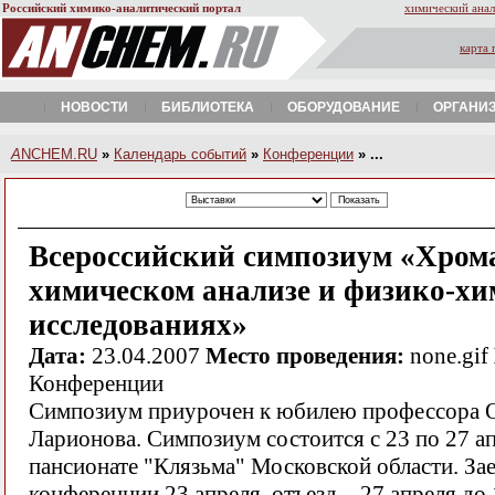
Российский химико-аналитический портал
химический анал
карта 
НОВОСТИ
БИБЛИОТЕКА
ОБОРУДОВАНИЕ
ОРГАНИ
A
NCHEM.RU
»
Календарь событий
»
Конференции
» ...
Всероссийский симпозиум «Хром
химическом анализе и физико-х
исследованиях»
Дата:
23.04.2007
Место проведения:
none.gif
Конференции
Симпозиум приурочен к юбилею профессора О
Ларионова. Симпозиум состоится с 23 по 27 ап
пансионате "Клязьма" Московской области. За
конференции 23 апреля, отъезд – 27 апреля до